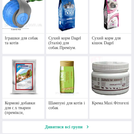
Іграшки для собак
Сухий корм Dagel
Сухий корм для
та котів
(Італія) для
кішок Dagel
собак.Преміум.
Кормові добавки
Шампуні для котів і
Крема.Мазі.Фітогелі
для с.х тварин
собак
(премікси,
сальвавіт.рибій
жир.БМВД)
Дивитися всі групи