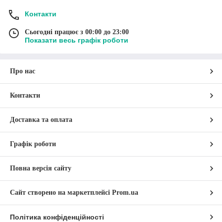
Контакти
Сьогодні працює з 00:00 до 23:00
1989
Показати весь графік роботи
Про нас
- рік заснування нашої компанії, що
Контакти
спеціалізується на виробництві ветеринарних
препаратів, товарів для догляду за тваринами
Доставка та оплата
2018
Графік роботи
Повна версія сайту
Сайт створено на маркетплейсі
Prom.ua
- рік відкриття нашого інтернет-магазину,
завдяки якому аудиторія клієнтів розширилася
Політика конфіденційності
на всю Україну