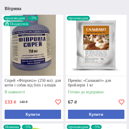
Вітрина
производим
–5%
производим
Подарунок
Спрей «Фіпроніл» (250 мл). для
Премікс «Сальвавіт» для
котів і собак від бліх і кліщів
бройлерів 1 кг
В наявності
Готово до відправки
133
67
₴
₴
140 ₴
Купити
Купити
Новинка
–5%
производим
–5%