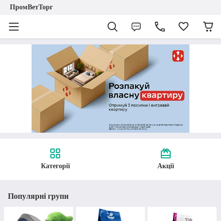
ПромВетТорг
Категорії
Акції
Популярні групи