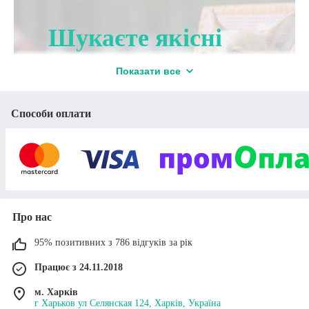
Шукаєте якісні
товари для
Показати все
тварин?
Способи оплати
Компанія «ПромВетТорг» пропонує
зоотовари власного виробництва!
Приступити до вибору
Про нас
95% позитивних з 786 відгуків за рік
Працює з 24.11.2018
Деякі факти у цифрах про інтернет
м. Харків
магазин для тварин «ПромВетТорг»
г Харьков ул Селянская 124, Харків, Україна