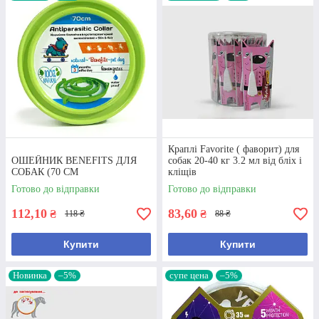
Краплі Favorite ( фаворит) для
ОШЕЙНИК BENEFITS ДЛЯ
собак 20-40 кг 3.2 мл від бліх і
СОБАК (70 СМ
кліщів
Готово до відправки
Готово до відправки
112,10
83,60
₴
₴
118 ₴
88 ₴
Купити
Купити
Новинка
–5%
супе цена
–5%