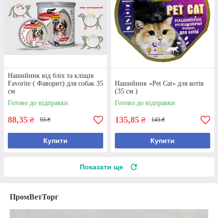
Нашийник від бліх та кліщів
Favorite ( Фаворит) для собак 35
Нашийник «Pet Cat» для котів
см
(35 см.)
Готово до відправки
Готово до відправки
88,35
135,85
₴
₴
93 ₴
143 ₴
Купити
Купити
Показати ще
ПромВетТорг