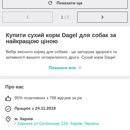
Показати ще
1
/ 2
Купити сухий корм Dagel для собак за
найкращою ціною
Вибір якісного корму для собаки - це запорука здоров'я та
активності вашого чотирилапого друга. Сухий корм Dagel
створений з урахуванням усіх потреб собак та забезпечує їх
Показати все
повноцінним та збалансованим харчуванням. В інтернет-
магазині
ПромВетТорг
ви можете купити сухий корм Dagel за
найкращою ціною, щоб ваш вихованець отримував все
необхідне для здорового життя.
Про нас
Корм Dagel відрізняється високим вмістом м'ясних
95% позитивних з 788 відгуків за рік
інгредієнтів, що робить його чудовим джерелом білка. Він
підходить для собак різного віку та розмірів, забезпечуючи
Працює з 24.11.2018
необхідні вітаміни та мінерали для зростання, розвитку та
підтримки здоров'я. До складу корму входять натуральні
м. Харків
компоненти, які сприяють зміцненню імунної системи та
г Харьков ул Селянская 124, Харків, Україна
підтримують відмінний стан вовни.