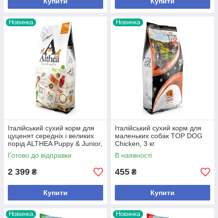
Купити
Купити
Новинка
Новинка
Італійський сухий корм для
Італійський сухий корм для
цуценят середніх і великих
маленьких собак TOP DOG
порід ALTHEA Puppy & Junior,
Chicken, 3 кг
14 кг
Готово до відправки
В наявності
2 399
455
₴
₴
Купити
Купити
Новинка
Новинка