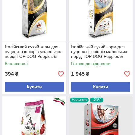
Італійський сухий корм для
Італійський сухий корм для
цуценят і юніорів маленьких
цуценят і юніорів маленьких
порід TOP DOG Puppies &
порід TOP DOG Puppies &
Juniors, 3 кг
Juniors, 20 кг
В наявності
Готово до відправки
394
1 945
₴
₴
Купити
Купити
Новинка
–20%