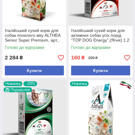
Італійський сухий корм для
Італійський сухий корм для
собак похилого віку ALTHEA
активних собак усіх порід
Senior Super Premium, арт.,
"TOP DOG Energy",(Ягня) 1.2
(660312), В наявності, 14 кг
кг.,арт.,(26872), В наявності
Готово до відправки
Готово до відправки
2 284
160
₴
₴
200 ₴
Купити
Купити
Новинка
–20%
Новинка
Подарунок