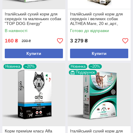
Італійський сухий корм для
Італійський сухий корм для
середніх та маленьких собак
середніх і великих собак
"TOP DOG Energy"
ALTHEA Mare, 20 кг.,арт.,
(Яловичина), 1.2 кг.,арт.,
(Нов2), В наявності
В наявності
Готово до відправки
(26865), В наявності
160
3 279
₴
₴
200 ₴
Купити
Купити
Новинка
–20%
Новинка
–20%
Подарунок
Корм преміум класу Alfa
Італійський сухий корм для