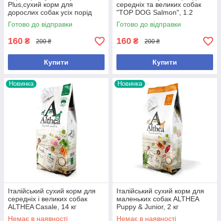
Plus,сухий корм для
середніх та великих собак
дорослих собак усіх порід
"TOP DOG Salmon", 1.2
середньої активності, 1.2
кг.,арт.,(26889), В наявності
Готово до відправки
Готово до відправки
кг.,арт.,(26841), В наявності
160
160
₴
₴
200 ₴
200 ₴
Купити
Купити
Новинка
Новинка
Італійський сухий корм для
Італійський сухий корм для
середніх і великих собак
маленьких собак ALTHEA
ALTHEA Casale, 14 кг
Puppy & Junior, 2 кг
Немає в наявності
Немає в наявності