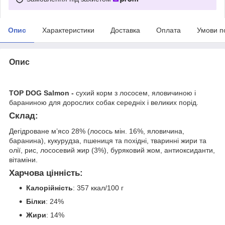
Опис
Характеристики
Доставка
Оплата
Умови п
Опис
TOP DOG Salmon -
сухий корм з лососем, яловичиною і
бараниною для дорослих собак середніх і великих порід.
Склад:
Дегідроване м’ясо 28% (лосось мін. 16%, яловичина,
баранина), кукурудза, пшениця та похідні, тваринні жири та
олії, рис, лососевий жир (3%), буряковий жом, антиоксиданти,
вітаміни.
Харчова цінність:
Калорійність
: 357 ккал/100 г
Білки
: 24%
Жири
: 14%