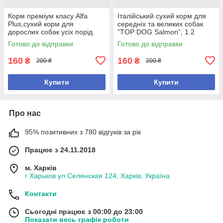
Корм преміум класу Alfa
Італійський сухий корм для
Plus,сухий корм для
середніх та великих собак
дорослих собак усіх порід
"TOP DOG Salmon", 1.2
середньої активності, 1.2
кг.,арт.,(26889), В наявності
Готово до відправки
Готово до відправки
кг.,арт.,(26841), В наявності
160
160
₴
₴
200 ₴
200 ₴
Купити
Купити
Про нас
95% позитивних з 780 відгуків за рік
Працює з 24.11.2018
м. Харків
г Харьков ул Селянская 124, Харків, Україна
Контакти
Сьогодні працює з 00:00 до 23:00
Показати весь графік роботи