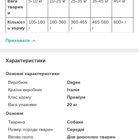
Вага
5-10 кг
10-25 кг
25-35 кг
35-45 кг
45+ кг
тварин
и
Кількіст
105-180
180-360
360-465
465-560
600+ г
ь корму
г
г
г
г
Приховати
Характеристики
Основні характеристики
Виробник
Dagee
Країна виробник
Італія
Клас корму
Преміум
Вага упаковки
20 кг
Основні
Тварина
Собаки
Розмір породи тварин
Середні
Вікова група
Для дорослих тварин