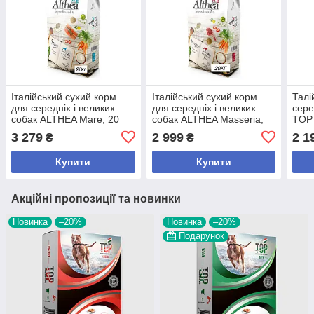
Італійський сухий корм
Італійський сухий корм
Талі
для середніх і великих
для середніх і великих
сере
собак ALTHEA Mare, 20
собак ALTHEA Masseria,
TOP 
кг.,арт.,(Нов2), В наявності
20 кг.,арт.,(Нов1), В
3 279
2 999
2 1
₴
₴
наявності
Купити
Купити
Акційні пропозиції та новинки
Новинка
–20%
Новинка
–20%
Подарунок