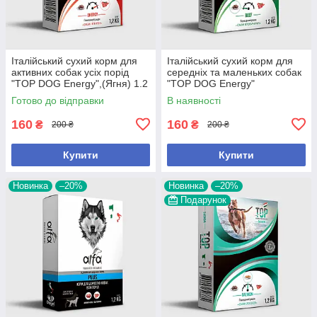
Італійський сухий корм для
Італійський сухий корм для
активних собак усіх порід
середніх та маленьких собак
"TOP DOG Energy",(Ягня) 1.2
"TOP DOG Energy"
кг.,арт.,(26872), В наявності
(Яловичина), 1.2 кг.,арт.,
Готово до відправки
В наявності
(26865), В наявності
160
160
₴
₴
200 ₴
200 ₴
Купити
Купити
Новинка
–20%
Новинка
–20%
Подарунок