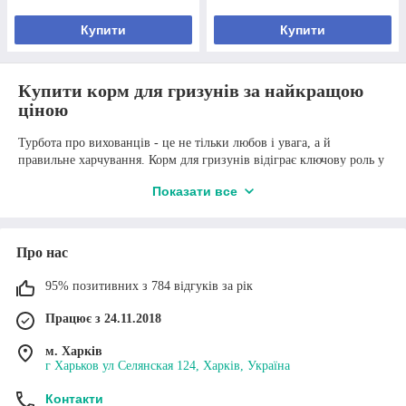
Купити
Купити
Купити корм для гризунів за найкращою
Потрібна консультація? Телефонуйте!
ціною
Турбота про вихованців - це не тільки любов і увага, а й
правильне харчування. Корм для гризунів відіграє ключову роль у
забезпеченні здоров'я та активності ваших маленьких друзів. В
Сухий корм для гризунів від
Показати все
інтернет-магазині
ПромВетТорг
ви можете купити корм для
«ПромВетТорг»: переваги співпраці з
гризунів за найкращою ціною, забезпечуючи своїм вихованцям
компанією
усі необхідні поживні речовини.
Про нас
Наш асортимент включає різноманітні корми, спеціально
розроблені для різних видів гризунів, таких як хом'яки, морські
95% позитивних з 784 відгуків за рік
свинки, щури та шиншили. Ми пропонуємо як готові
збалансовані суміші, так і окремі компоненти, що дозволяє
Працює з 24.11.2018
створювати різноманітний раціон, що враховує потреби кожного
вихованця.
м. Харків
Корм для гризунів у нашому магазині містить усі необхідні
г Харьков ул Селянская 124, Харків, Україна
вітаміни, мінерали та поживні речовини, що сприяють здоров'ю
Різноманітний асортимент
та хорошому самопочуттю. Важливо, щоб раціон ваших
Контакти