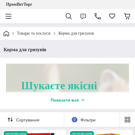
ПромВетТорг
Товари та послуги
Корма для гризунів
Корма для гризунів
Шукаєте якісні
корми для
Показати все
гризунів оптом чи
Сортування
0
Фільтри
в роздріб?
производим
производим