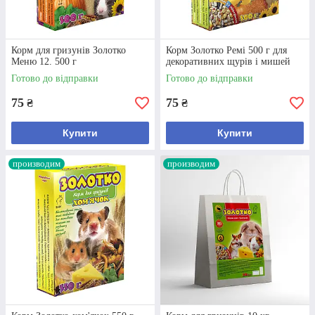
Збалансований раціон для гризунів з 12 корисних
компонентів - жуки, комахи, злаки, фрукти, горіхи,
Корм для гризунів Золотко
насіння. Добова норма – 20-150 г, залежно від віку
Корм Золотко Ремі 500 г для
Меню 12. 500 г
декоративних щурів і мишей
та ваги.
Готово до відправки
Готово до відправки
75
75
₴
Дізнатися більше
₴
Купити
Купити
производим
производим