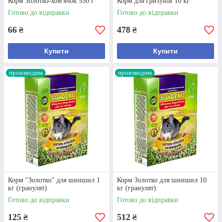
Корм Золотко-хом'ячок 550 г
Корм для гризунів 10 кг
Готово до відправки
Готово до відправки
66
478
₴
₴
Купити
Купити
производим
производим
Корм для шиншил «Золотко», гранули, 1
кг.
Повноцінний раціон, містить вітаміни та мінерали.
Сприяє стимуляції обміну речовин, нормальному
розвитку тварин, покращує стан шерсті.
Корм "Золотко" для шиншил 1
Корм Золотко для шиншил 10
кг (гранулят)
кг (гранулят)
Готово до відправки
Дізнатися більше
Готово до відправки
125
512
₴
₴