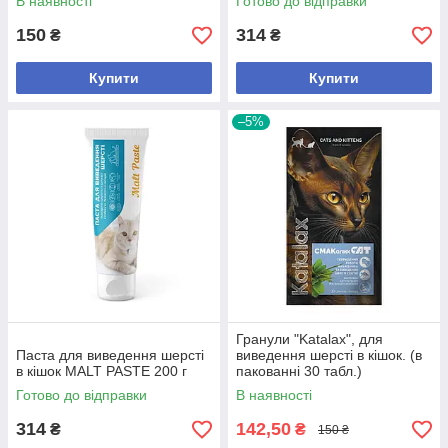
В наявності
Готово до відправки
150
314
₴
₴
Купити
Купити
–5%
Гранули "Katalax", для
Паста для виведення шерсті
виведення шерсті в кішок. (в
в кішок MALT PASTE 200 г
пакованні 30 табл.)
Готово до відправки
В наявності
314
142,50
₴
₴
150 ₴