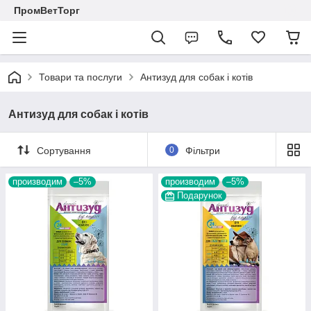
ПромВетТорг
Товари та послуги
Антизуд для собак і котів
Антизуд для собак і котів
Сортування
0
Фільтри
производим
–5%
производим
–5%
Подарунок