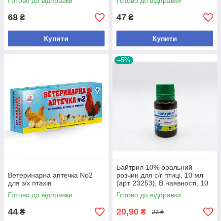
Готово до відправки
Готово до відправки
68
47
₴
₴
Купити
Купити
–5%
Байтрил 10% оральний
Ветеринарна аптечка No2
розчин для с/г птиці, 10 мл
для з/х птахів
(арт. 23253), В наявності, 10
мл
Готово до відправки
Готово до відправки
44
20,90
₴
₴
22 ₴