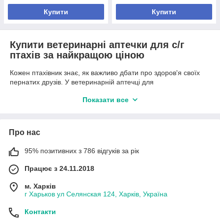
Купити
Купити
Купити ветеринарні аптечки для с/г
птахів за найкращою ціною
Кожен птахівник знає, як важливо дбати про здоров'я своїх
пернатих друзів. У ветеринарній аптечці для
сільськогосподарських птахів мають бути всі необхідні
Показати все
препарати та інструменти для надання першої допомоги. В
інтернет-магазині ПромВетТорг ви можете купити
ветеринарні аптечки для с/г птахів за найкращою ціною,
забезпечуючи цим здоров'я та благополуччя вашого
Про нас
поголів'я.
95% позитивних з 786 відгуків за рік
Наші аптечки містять тільки якісні та перевірені товари, які
допоможуть вам швидко впоратися з різними
Працює з 24.11.2018
захворюваннями та травмами ваших птахів. До складу
аптечки входять антисептики, протизапальні засоби,
м. Харків
препарати для зміцнення імунної системи та вітаміни,
г Харьков ул Селянская 124, Харків, Україна
необхідні для підтримки здоров'я. Також в аптечках є
інструменти для огляду та надання першої допомоги, такі як
Контакти
пінцети, шприци та бинти.