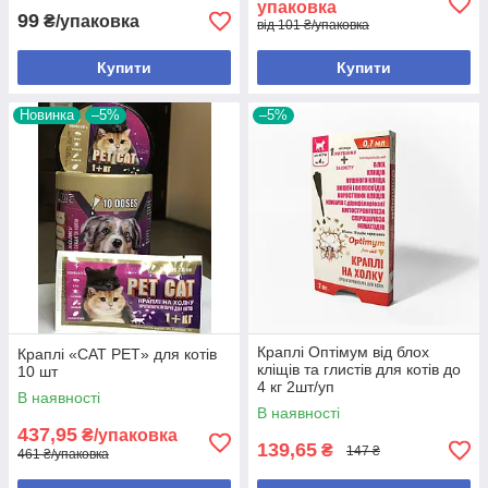
упаковка
99
₴/упаковка
від 101 ₴/упаковка
Купити
Купити
Новинка
–5%
–5%
Краплі Оптімум від блох
Краплі «CAT PET» для котів
кліщів та глистів для котів до
10 шт
4 кг 2шт/уп
В наявності
В наявності
437,95
₴/упаковка
139,65
₴
147 ₴
461 ₴/упаковка