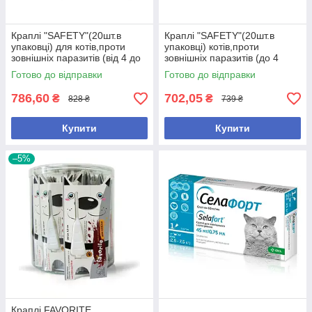
Краплі "SAFETY"(20шт.в
Краплі "SAFETY"(20шт.в
упаковці) для котів,проти
упаковці) котів,проти
зовнішніх паразитів (від 4 до
зовнішніх паразитів (до 4
8 кг.),арт.,(26223)
кг.),арт.,(26230), В наявності
Готово до відправки
Готово до відправки
786,60
702,05
₴
₴
828 ₴
739 ₴
Купити
Купити
–5%
Краплі FAVORITE