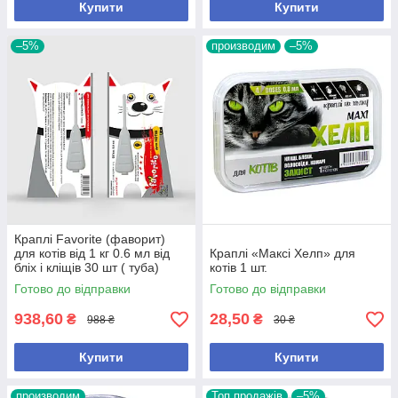
Купити
Купити
–5%
производим
–5%
Краплі Favorite (фаворит)
для котів від 1 кг 0.6 мл від
Краплі «Максі Хелп» для
бліх і кліщів 30 шт ( туба)
котів 1 шт.
Готово до відправки
Готово до відправки
938,60
28,50
₴
₴
988 ₴
30 ₴
Купити
Купити
производим
Топ продажів
–5%