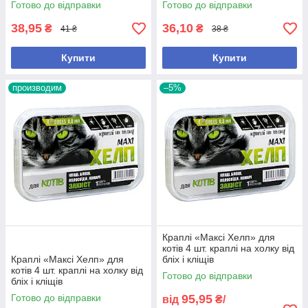
Готово до відправки
Готово до відправки
38,95
36,10
₴
₴
41 ₴
38 ₴
Купити
Купити
производим
–5%
Краплі «Максі Хелп» для
котів 4 шт. краплі на холку від
Краплі «Максі Хелп» для
бліх і кліщів
котів 4 шт. краплі на холку від
Готово до відправки
бліх і кліщів
Готово до відправки
95,95
від
₴/