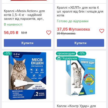
Краплі «ХЕЛП» для котів 4
Краплі «Mesiv Action» для
шт. краплі від бліх і кліщів для
котів 1,5–4 кг - надійний
котів
захист від паразитів, арт.,
Готово до відправки
(205935), 1,5-4 кг
В наявності
37,05
₴/упаковка
56,05
₴
59 ₴
39 ₴/упаковка
Купити
Купити
–5%
производим
–5%
Подарунок
Капли «Контр Удар» для