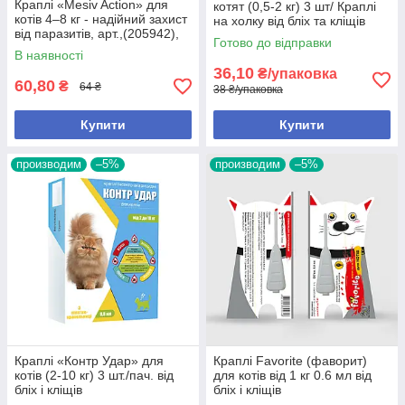
Краплі «Mesiv Action» для
котят (0,5-2 кг) 3 шт/ Краплі
котів 4–8 кг - надійний захист
на холку від бліх та кліщів
від паразитів, арт.,(205942),
Готово до відправки
4-8 кг
В наявності
36,10
₴/упаковка
60,80
₴
64 ₴
38 ₴/упаковка
Купити
Купити
производим
–5%
производим
–5%
Краплі «Контр Удар» для
Краплі Favorite (фаворит)
котів (2-10 кг) 3 шт./пач. від
для котів від 1 кг 0.6 мл від
бліх і кліщів
бліх і кліщів