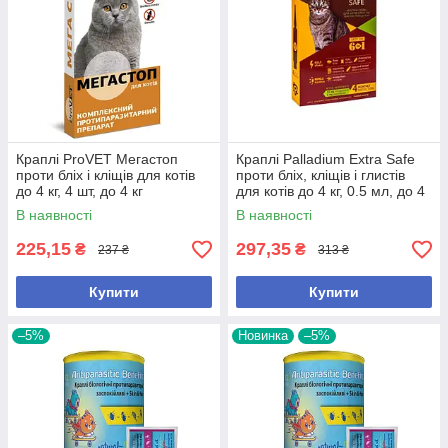
Краплі ProVET Мегастоп
Краплі Palladium Extra Safe
проти бліх і кліщів для котів
проти бліх, кліщів і глистів
до 4 кг, 4 шт, до 4 кг
для котів до 4 кг, 0.5 мл, до 4
кг
В наявності
В наявності
225,15
297,35
₴
₴
237 ₴
313 ₴
Купити
Купити
–5%
Новинка
–5%