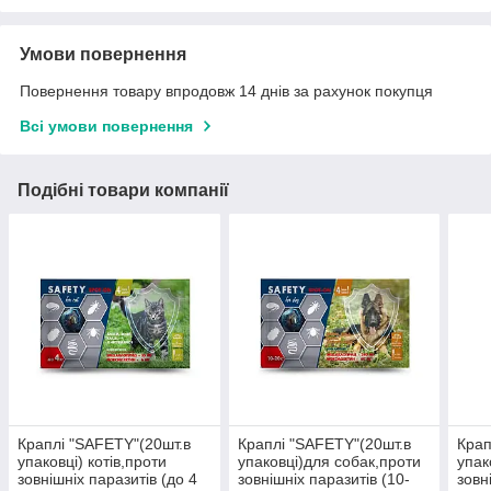
Умови повернення
Повернення товару впродовж 14 днів за рахунок покупця
Всі умови повернення
Подібні товари компанії
Краплі "SAFETY"(20шт.в
Краплі "SAFETY"(20шт.в
Крап
упаковці) котів,проти
упаковці)для собак,проти
упак
зовнішніх паразитів (до 4
зовнішніх паразитів (10-
зовн