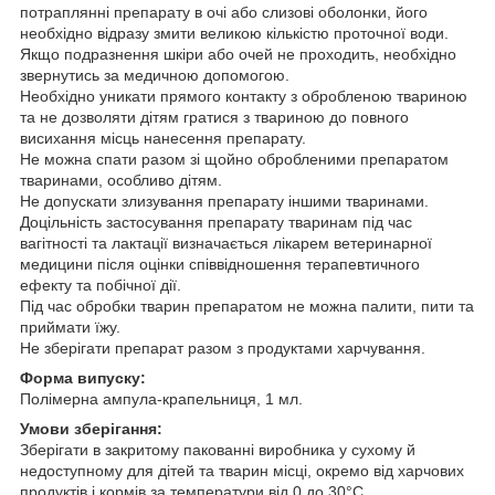
потраплянні препарату в очі або слизові оболонки, його
необхідно відразу змити великою кількістю проточної води.
Якщо подразнення шкіри або очей не проходить, необхідно
звернутись за медичною допомогою.
Необхідно уникати прямого контакту з обробленою твариною
та не дозволяти дітям гратися з твариною до повного
висихання місць нанесення препарату.
Не можна спати разом зі щойно обробленими препаратом
тваринами, особливо дітям.
Не допускати злизування препарату іншими тваринами.
Доцільність застосування препарату тваринам під час
вагітності та лактації визначається лікарем ветеринарної
медицини після оцінки співвідношення терапевтичного
ефекту та побічної дії.
Під час обробки тварин препаратом не можна палити, пити та
приймати їжу.
Не зберігати препарат разом з продуктами харчування.
Форма випуску:
Полімерна ампула-крапельниця, 1 мл.
Умови зберігання:
Зберігати в закритому пакованні виробника у сухому й
недоступному для дітей та тварин місці, окремо від харчових
продуктів і кормів за температури від 0 до 30°С.