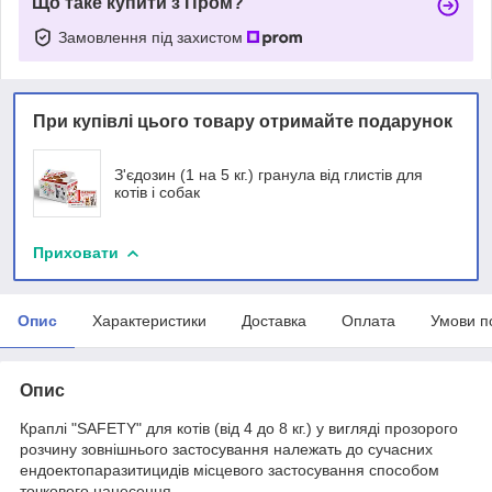
Що таке купити з Пром?
Замовлення під захистом
При купівлі цього товару отримайте подарунок
З'єдозин (1 на 5 кг.) гранула від глистів для
котів і собак
Приховати
Опис
Характеристики
Доставка
Оплата
Умови п
Опис
Краплі "SAFETY" для котів (від 4 до 8 кг.) у вигляді прозорого
розчину зовнішнього застосування належать до сучасних
ендоектопаразитицидів місцевого застосування способом
точкового нанесення.