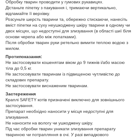
Обробку тварин проводити у гумових рукавицях.
Дістаньте піпетку з пакування і, тримаючи вертикально,
відламайте її верхівку.
Розсуньте шерсть тварини та, обережно стискаючи, нанесіть
вміст піпетки на суху неушкоджену шкіру тварини в одному чи
двох місцях, що недоступні для злизування (в області шиї біля
основи черепа або між лопатками).
Після обробки тварин руки ретельно вимити теплою водою з
милом.
Протипоказання:
Не застосовувати кошенятам віком до 9 тижнів і/або масою
тіла до 0,5 кг.
Не застосовувати тваринам із підвищеною чутливістю до
складових препарату.
Не застосовувати виснаженим тваринам.
Застереження
Краплі SAFETY котів призначені виключно для зовнішнього
застосування.
Препарат необхідно наносити у місця недоступні для
злизування.
Не наносити на вологу чи ушкоджену шкіру.
Під час обробки тварин уникати злизування препарату
твариною чи потрапляння в очі. У разі випадкового