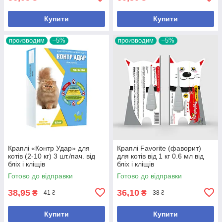
Купити
Купити
производим
–5%
производим
–5%
Краплі «Контр Удар» для
Краплі Favorite (фаворит)
котів (2-10 кг) 3 шт./пач. від
для котів від 1 кг 0.6 мл від
бліх і кліщів
бліх і кліщів
Готово до відправки
Готово до відправки
38,95
36,10
₴
₴
41 ₴
38 ₴
Купити
Купити