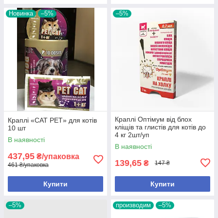
Новинка
–5%
–5%
Краплі Оптімум від блох
Краплі «CAT PET» для котів
кліщів та глистів для котів до
10 шт
4 кг 2шт/уп
В наявності
В наявності
437,95
₴/упаковка
139,65
₴
147 ₴
461 ₴/упаковка
Купити
Купити
–5%
производим
–5%