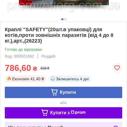
Краплі "SAFETY"(20шт.в упаковці) для
котів,проти зовнішніх паразитів (від 4 до 8
кг.),арт.,(26223)
Готово до відправки
Код: 000021862
Роздріб
786,60
₴
828 ₴
Економія
41.40 ₴
Залишилось
4 дні
Купити
або
Купити з