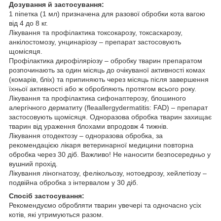
Дозування й застосування:
1 піпетка (1 мл) призначена для разової обробки кота вагою
від 4 до 8 кг.
Лікування та профілактика токсокарозу, токсаскарозу,
анкілостомозу, унцинаріозу – препарат застосовують
щомісяця.
Профілактика дирофіляріозу – обробку тварин препаратом
розпочинають за один місяць до очікуваної активності комах
(комарів, бліх) та припиняють через місяць після завершення
їхньої активності або ж обробляють протягом всього року.
Лікування та профілактика сифонаптерозу, блошиного
алергічного дерматиту (fleaallergydermatitis: FAD) – препарат
застосовують щомісяця. Одноразова обробка тварин захищає
тварин від ураження блохами впродовж 4 тижнів.
Лікування отодектозу – одноразова обробка, за
рекомендацією лікаря ветеринарної медицини повторна
обробка через 30 діб. Важливо! Не наносити безпосередньо у
вушний прохід.
Лікування ліногнатозу, фелікольозу, нотоедрозу, хейлетіозу –
подвійна обробка з інтервалом у 30 діб.
Спосіб застосування:
Рекомендуємо обробляти тварин увечері та одночасно усіх
котів, які утримуються разом.