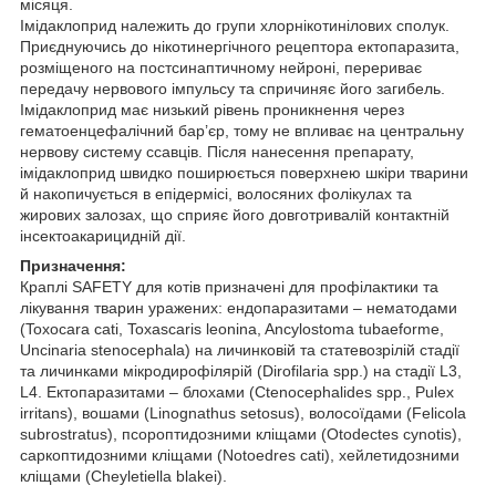
місяця.
Імідаклоприд належить до групи хлорнікотинілових сполук.
Приєднуючись до нікотинергічного рецептора ектопаразита,
розміщеного на постсинаптичному нейроні, перериває
передачу нервового імпульсу та спричиняє його загибель.
Імідаклоприд має низький рівень проникнення через
гематоенцефалічний бар’єр, тому не впливає на центральну
нервову систему ссавців. Після нанесення препарату,
імідаклоприд швидко поширюється поверхнею шкіри тварини
й накопичується в епідермісі, волосяних фолікулах та
жирових залозах, що сприяє його довготривалій контактній
інсектоакарицидній дії.
Призначення:
Краплі SAFETY для котів призначені для профілактики та
лікування тварин уражених: ендопаразитами – нематодами
(Toxocara cati, Toxascaris leonina, Ancylostoma tubaeforme,
Uncinaria stenocephala) на личинковій та статевозрілій стадії
та личинками мікродирофілярій (Dirofilaria spp.) на стадії L3,
L4. Ектопаразитами – блохами (Ctenocephalides spp., Pulex
irritans), вошами (Linognathus setosus), волосоїдами (Felicola
subrostratus), псороптидозними кліщами (Otodectes cynotis),
саркоптидозними кліщами (Notoedres cati), хейлетидозними
кліщами (Cheyletiella blakei).