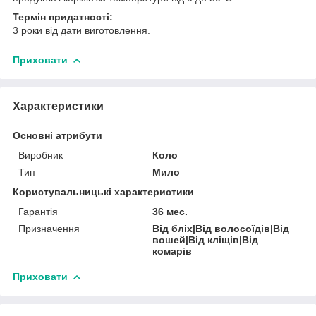
Термін придатності:
3 роки від дати виготовлення.
Приховати
Характеристики
Основні атрибути
Виробник
Коло
Тип
Мило
Користувальницькі характеристики
Гарантія
36 мес.
Призначення
Від бліх|Від волосоїдів|Від
вошей|Від кліщів|Від
комарів
Приховати