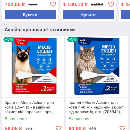
кг.),арт.,(26230), В
20кг.),арт.,(26193)
30кг.
702,05
1 100,10
1 2
₴
₴
739 ₴
1 158 ₴
наявності
Купити
Купити
Акційні пропозиції та новинки
–5%
–5%
Краплі «Mesiv Action» для
Краплі «Mesiv Action» для
котів 1,5–4 кг - надійний
котів 4–8 кг - надійний захист
захист від паразитів, арт.,
від паразитів, арт.,(205942),
(205935), 1,5-4 кг
4-8 кг
В наявності
В наявності
56,05
60,80
₴
₴
59 ₴
64 ₴