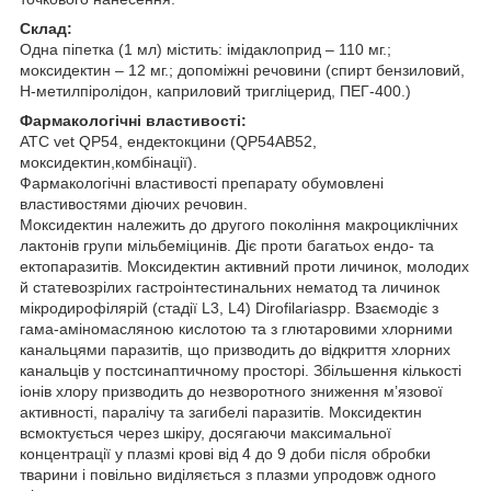
Склад:
Одна піпетка (1 мл) містить: імідаклоприд – 110 мг.;
моксидектин – 12 мг.; допоміжні речовини (спирт бензиловий,
Н-метилпіролідон, каприловий тригліцерид, ПЕГ-400.)
Фармакологічні властивості:
АТС vet QP54, ендектокцини (QP54AB52,
моксидектин,комбінації).
Фармакологічні властивості препарату обумовлені
властивостями діючих речовин.
Моксидектин належить до другого покоління макроциклічних
лактонів групи мільбеміцинів. Діє проти багатьох ендо- та
ектопаразитів. Моксидектин активний проти личинок, молодих
й статевозрілих гастроінтестинальних нематод та личинок
мікродирофілярій (стадії L3, L4) Dirofilariaspp. Взаємодіє з
гама-аміномасляною кислотою та з глютаровими хлорними
канальцями паразитів, що призводить до відкриття хлорних
канальців у постсинаптичному просторі. Збільшення кількості
іонів хлору призводить до незворотного зниження м’язової
активності, паралічу та загибелі паразитів. Моксидектин
всмоктується через шкіру, досягаючи максимальної
концентрації у плазмі крові від 4 до 9 доби після обробки
тварини і повільно виділяється з плазми упродовж одного