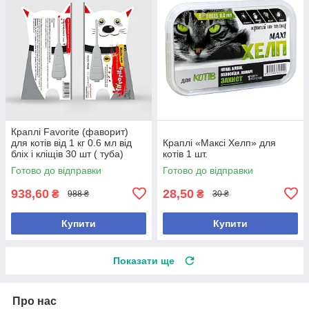
Краплі Favorite (фаворит)
для котів від 1 кг 0.6 мл від
Краплі «Максі Хелп» для
бліх і кліщів 30 шт ( туба)
котів 1 шт.
Готово до відправки
Готово до відправки
938,60
28,50
₴
₴
988 ₴
30 ₴
Купити
Купити
Показати ще
Про нас