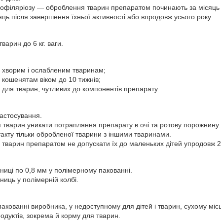
офіляріозу — оброблення тварин препаратом починають за місяць до
яць після завершення їхньої активності або впродовж усього року.
тварин до 6 кг. ваги.
я хворим і ослабленим тваринам;
 кошенятам віком до 10 тижнів;
 для тварин, чутливих до компонентів препарату.
застосування.
 тварин уникати потрапляння препарату в очі та ротову порожнину.
акту тільки обробленої тварини з іншими тваринами.
 тварин препаратом не допускати їх до маленьких дітей упродовж 2
ниці по 0,8 мм у полімерному пакованні.
иць у полімерній колбі.
пакованні виробника, у недоступному для дітей і тварин, сухому місц
одуктів, зокрема й корму для тварин.