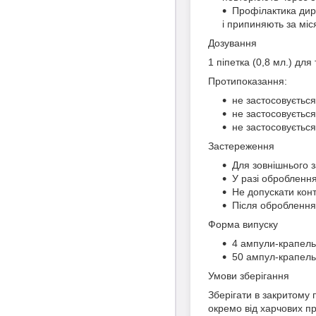
Профілактика дир
і припиняють за міс
Дозування
1 піпетка (0,8 мл.) для 
Протипоказання:
не застосовуєтьс
не застосовується
не застосовується
Застереження
Для зовнішнього 
У разі оброблення
Не допускати конт
Після оброблення
Форма випуску
4 ампули-крапель
50 ампул-крапельн
Умови зберігання
Зберігати в закритому 
окремо від харчових пр