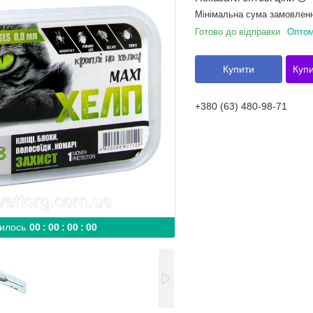
Мінімальна сума замовленн
Готово до відправки
Оптом
Купити
Купи
+380 (63) 480-98-71
илось
0
0
0
0
0
0
0
0