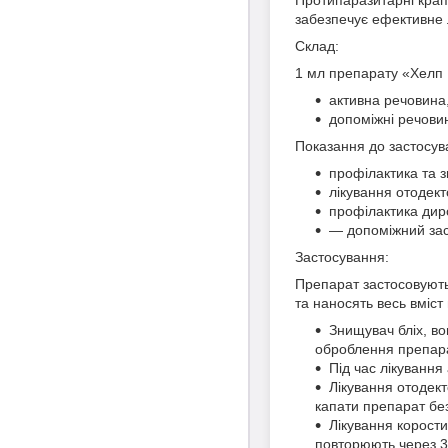
забезпечує ефективне л
Склад:
1 мл препарату «Хелп М
активна речовина,
допоміжні речови
Показання до застосув
профілактика та 
лікування отодект
профілактика диро
— допоміжний засі
Застосування:
Препарат застосовують 
та наносять весь вміст
Знищувач бліх, в
оброблення препара
Під час лікуванн
Лікування отодек
капати препарат бе
Лікування корост
повторюють через 30