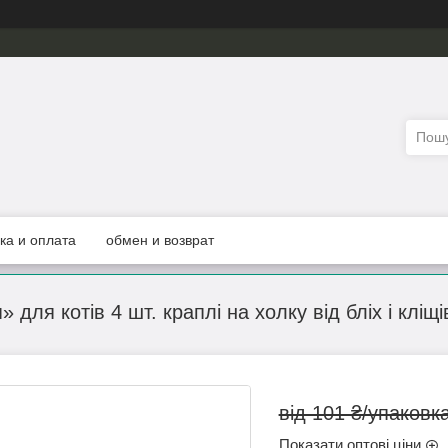
ка и оплата
обмен и возврат
 для котів 4 шт. краплі на холку від бліх і кліщі
від 101 ₴/упаковк
Показати оптові ціни