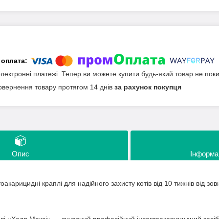
електронні платежі. Тепер ви можете купити будь-який товар не пок
овернення товару протягом 14 днів
за рахунок покупця
Опис
Інформа
акарицидні краплі для надійного захисту котів від 10 тижнів від зовн
і «Хелп Максі» — сучасний професійний інсектоакарицидний засіб дл