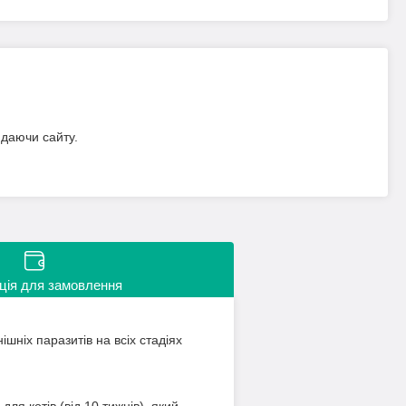
идаючи сайту.
ція для замовлення
ішніх паразитів на всіх стадіях
я котів (від 10 тижнів), який