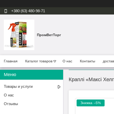
+380 (63) 480-98-71
ПромВетТорг
Главная
Каталог товаров
О нас
Контакты
достав
Краплі «Максі Хелп»
Товары и услуги
О нас
–5%
Отзывы