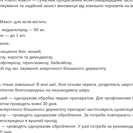
ікування та надійний захист вихованця від зовнішніх паразитів на вс
аксі» для котів містить:
 імідаклоприд — 80 мг;
ни — до 1 мл.
ання:
знищення бліх, вошей;
озу, корости та демодекозу;
філяріозу, піроплазмозу, бабезійозу;
б під час лікування алергічного блошиного дерматиту.
тільки зовнішньо! В зоні шиї, біля основи черепа, розділяють шерс
 піпетки безпосередньо на неушкоджену шкіру.
ошей — одноразова обробка тварин препаратом. Для профілактики
том проводять кожні 30 днів.
я алергічного блошиного дерматиту препарат застосовують щомісяця
тозу — проводять одноразове оброблення. За потреби повторюють ч
зпосередньо в вушний прохід.
и — проводять одноразове оброблення. У разі потреби за рекоменд
 днів.