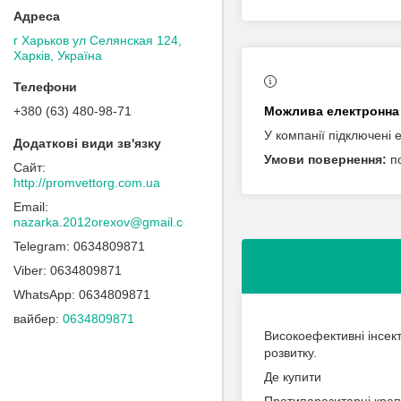
г Харьков ул Селянская 124,
Харків, Україна
+380 (63) 480-98-71
У компанії підключені 
п
http://promvettorg.com.ua
nazarka.2012orexov@gmail.com
0634809871
0634809871
0634809871
вайбер
0634809871
Високоефективні інсекто
розвитку.
Де купити
Протипаразитарні крапл