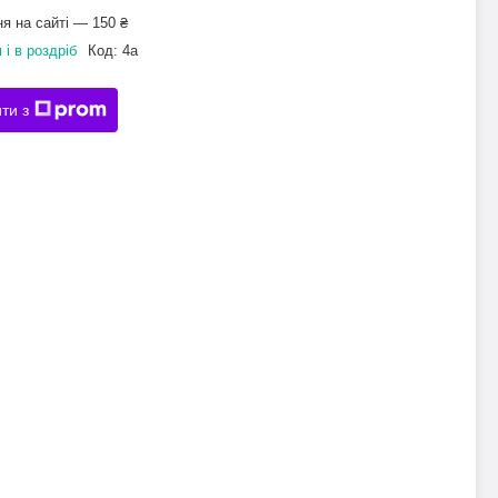
я на сайті — 150 ₴
 і в роздріб
Код:
4а
ти з