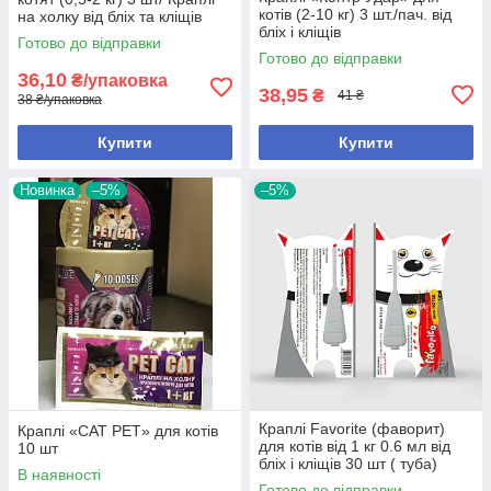
котів (2-10 кг) 3 шт./пач. від
на холку від бліх та кліщів
бліх і кліщів
Готово до відправки
Готово до відправки
36,10
₴/упаковка
38,95
₴
41 ₴
38 ₴/упаковка
Купити
Купити
Новинка
–5%
–5%
Краплі Favorite (фаворит)
Краплі «CAT PET» для котів
для котів від 1 кг 0.6 мл від
10 шт
бліх і кліщів 30 шт ( туба)
В наявності
Готово до відправки