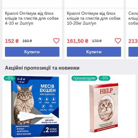
Краплі Оптімум від блох
Краплі Оптімум від блох
Села
кліщів та глистів для собак
кліщів та глистів для собак
кліщі
4-10 кг 2шт/уп
10-20кг 2шт/уп
собак
до 2,
152
161,50
213
₴
₴
160 ₴
170 ₴
Купити
Купити
Акційні пропозиції та новинки
–5%
производим
–5%