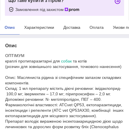
Що таке купити з Пром?
Замовлення під захистом
Опис
Характеристики
Доставка
Оплата
Умови п
Опис
ОПТІМУМ
краплі протипаразитарні для
собак
та котів
(розчин для зовнішнього застосування, точкового нанесення)
Опис: Масляниста рідина зі специфічним запахом складових
компонентів.
Склад: 1 мл препарату містить діючі речовини: імідаклоприд-
100,0 мг; івермектин – 17,0 мг; пірипроксифен – 2,0 мг.
Допоміжні речовини: N- метілпіролідон, ПЕГ – 400.
Фармакологічні властивості: ATCvet QP53, ектопаразитициди,
інсектициди і репеленти (АТС vet QP53АХ30, комбінації інших
ектопаразитицидів для місцевого застосування).
Препарат володіє вираженою інсектоакарицидною дією щодо
личинкових та дорослих форм розвитку бліх (Ctenocephalus