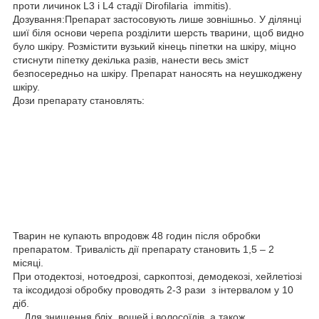
проти личинок L3 і L4 стадії Dirofilaria immitis).
Дозування:Препарат застосовують лише зовнішньо. У ділянці
шиї біля основи черепа розділити шерсть тварини, щоб видно
було шкіру. Розмістити вузький кінець піпетки на шкіру, міцно
стиснути піпетку декілька разів, нанести весь зміст
безпосередньо на шкіру. Препарат наносять на неушкоджену
шкіру.
Дози препарату становлять:
Тварин не купають впродовж 48 годин після обробки
препаратом. Тривалість дії препарату становить 1,5 – 2
місяці.
При отодектозі, нотоедрозі, саркоптозі, демодекозі, хейлетіозі
та іксодидозі обробку проводять 2-3 рази з інтервалом у 10
діб.
Для знищення бліх, вошей і волосоїдів, а також