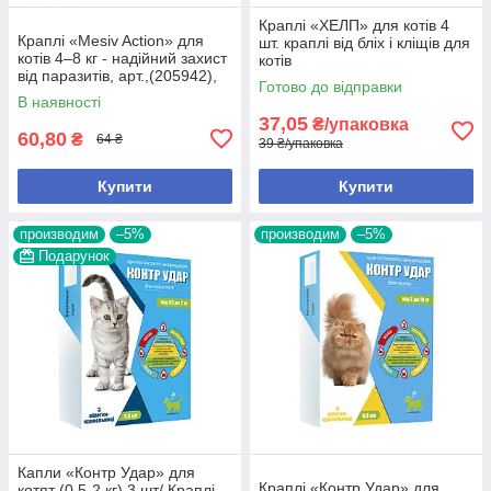
Краплі «ХЕЛП» для котів 4
Краплі «Mesiv Action» для
шт. краплі від бліх і кліщів для
котів 4–8 кг - надійний захист
котів
від паразитів, арт.,(205942),
Готово до відправки
4-8 кг
В наявності
37,05
₴/упаковка
60,80
₴
64 ₴
39 ₴/упаковка
Купити
Купити
производим
–5%
производим
–5%
Подарунок
Капли «Контр Удар» для
Краплі «Контр Удар» для
котят (0,5-2 кг) 3 шт/ Краплі