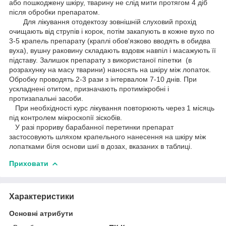
або пошкоджену шкіру, тварину не слід мити протягом 4 діб
після обробки препаратом.
Для лікування отодектозу зовнішній слуховий прохід
очищають від струпів і корок, потім закапують в кожне вухо по
3-5 крапель препарату (краплі обов'язково вводять в обидва
вуха), вушну раковину складають вздовж навпіл і масажують її
підставу. Залишок препарату з використаної піпетки (в
розрахунку на масу тварини) наносять на шкіру між лопаток.
Обробку проводять 2-3 рази з інтервалом 7-10 днів. При
ускладнені отитом, призначають протимікробні і
протизапальні засоби.
При необхідності курс лікування повторюють через 1 місяць
під контролем мікроскопії зіскобів.
У разі прориву барабанної перетинки препарат
застосовують шляхом крапельного нанесення на шкіру між
лопатками біля основи шиї в дозах, вказаних в таблиці.
Приховати
Характеристики
Основні атрибути