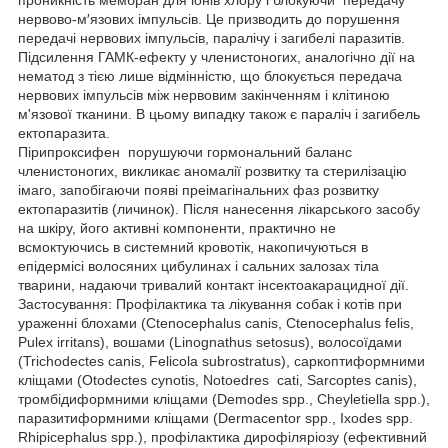
нервово-м′язових імпульсів. Це призводить до порушення
передачі нервових імпульсів, паралічу і загибелі паразитів.
Підсилення ГАМК-ефекту у членистоногих, аналогічно дії на
нематод з тією лише відмінністю, що блокується передача
нервових імпульсів між нервовим закінченням і клітиною
м'язової тканини. В цьому випадку також є параліч і загибель
ектопаразита.
Пірипроксифен порушуючи гормональний баланс
членистоногих, викликає аномалії розвитку та стерилізацію
імаго, запобігаючи появі преімагінальних фаз розвитку
ектопаразитів (личинок). Після нанесення лікарського засобу
на шкіру, його активні компоненти, практично не
всмоктуючись в системний кровотік, накопичуються в
епідермісі волосяних цибулинах і сальних залозах тіла
тварини, надаючи тривалий контакт інсектоакарацидної дії.
Застосування: Профілактика та лікування собак і котів при
ураженні блохами (Ctenocephalus canis, Ctenocephalus felis,
Pulex irritans), вошами (Linognathus setosus), волосоїдами
(Trichodectes canis, Felicola subrostratus), саркоптиформними
кліщами (Оtodectes cynotis, Notoedres cati, Sarcoptes canis),
тромбідиформними кліщами (Demodes spp., Cheyletiella spp.),
паразитиформними кліщами (Dermacentor spp., Ixodes spp.
Rhipicephalus spp.), профілактика дирофіляріозу (ефективний