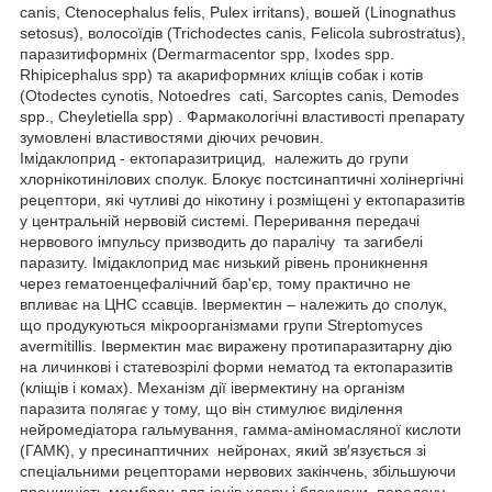
canis, Ctenocephalus felis, Pulex irritans), вошей (Linognathus
setosus), волосоїдів (Trichodectes canis, Felicola subrostratus),
паразитиформніх (Dermarmacentor spp, Ixodes spp.
Rhipicephalus spp) та акариформних кліщів собак і котів
(Оtodectes cynotis, Notoedres cati, Sarcoptes canis, Demodes
spp., Cheyletiella spp) . Фармакологічні властивості препарату
зумовлені властивостями діючих речовин.
Імідаклоприд - ектопаразитрицид, належить до групи
хлорнікотинілових сполук. Блокує постсинаптичні холінергічні
рецептори, які чутливі до нікотину і розміщені у ектопаразитів
у центральній нервовій системі. Переривання передачі
нервового імпульсу призводить до паралічу та загибелі
паразиту. Імідаклоприд має низький рівень проникнення
через гематоенцефалічний бар'єр, тому практично не
впливає на ЦНС ссавців. Івермектин – належить до сполук,
що продукуються мікроорганізмами групи Streptomyces
аvermitillis. Івермектин має виражену протипаразитарну дію
на личинкові і статевозрілі форми нематод та ектопаразитів
(кліщів і комах). Механізм дії івермектину на організм
паразита полягає у тому, що він стимулює виділення
нейромедіатора гальмування, гамма-аміномасляної кислоти
(ГАМК), у пресинаптичних нейронах, який зв′язується зі
спеціальними рецепторами нервових закінчень, збільшуючи
проникність мембран для іонів хлору і блокуючи передачу