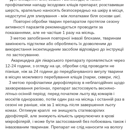
профілактики нападу іксодових кліщів препарат, розставивши
шерсть, крапельно наносять безпосередньо на шкіру в місця,
недоступні для злизування - між лопатками біля основи шиї.
Повторні обробки тварин препаратом протягом сезону
активності паразитів рекомендується проводити за
показаннями, але не частіше 1 разу на місяць.
З метою запобігання повторної інвазії блохами, тваринам
замінюють підстилки або обробляють їх дозволеним до
використання інсектицидним засобом відповідно до інструкції
по застосуванню.
Акарицидна дія лікарського препарату проявляється через
12-24 години, з огляду на це, обробки слід проводити не
пізніше, ніж за 24 години до передбачуваного вигулу тварини
в місцях можливого перебування кліщів (парки, сквери, ліс).
З метою профілактики дирофіляріозу в неблагодійних щодо
захворювання регіонах, препарат застосовують весняно-
літньо-осінній період: перед початком льоту від комарів і
москітів одноразово, потім один раз на місяць і останній раз в
сезоні не раніше, ніж за 1 місяць після завершення льоту
комах. Оптимум краплі не знищують статевозрілих
дірофілярій, але знижують кількість циркулюючих в крові
мікрофілярій, і може бути застосований без побоювань також і
інвазованим тваринам. Препарат не слід наносити на вологу