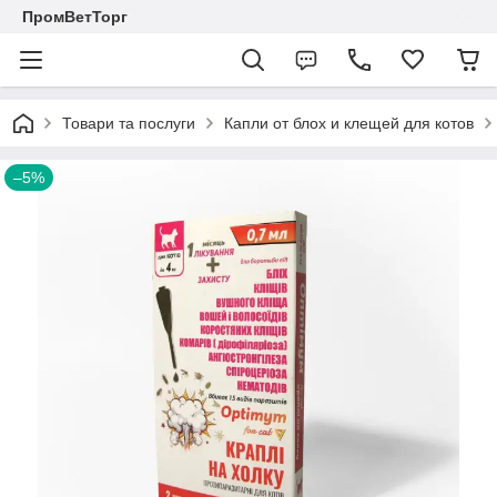
ПромВетТорг
Товари та послуги
Капли от блох и клещей для котов
–5%