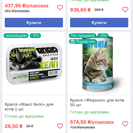
437,95
₴/упаковка
938,60
₴
988 ₴
461 ₴/упаковка
Купити
Купити
производим
–5%
Топ продажів
–5%
Подарунок
Краплі «Фіпроніл» для котів
Краплі «Максі Хелп» для
50 шт
котів 1 шт.
Готово до відправки
Готово до відправки
674,50
₴/упаковка
28,50
₴
30 ₴
710 ₴/упаковка