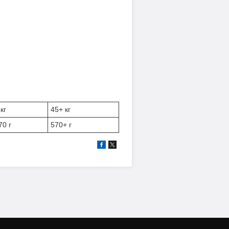
кг
45+ кг
70 г
570+ г