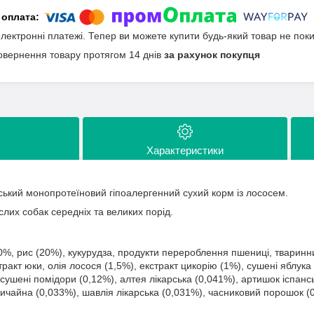
електронні платежі. Тепер ви можете купити будь-який товар не пок
овернення товару протягом 14 днів
за рахунок покупця
Характеристики
ський монопротеїновий гіпоалергенний сухий корм із лососем.
лих собак середніх та великих порід.
0%, рис (20%), кукурудза, продукти перероблення пшениці, тваринн
стракт юки, олія лосося (1,5%), екстракт цикорію (1%), сушені яблук
 сушені помідори (0,12%), алтея лікарська (0,041%), артишок іспанс
ичайна (0,033%), шавлія лікарська (0,031%), часниковий порошок (