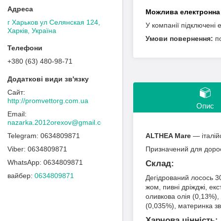
г Харьков ул Селянская 124,
У компанії підключені 
Харків, Україна
п
+380 (63) 480-98-71
http://promvettorg.com.ua
Опис
nazarka.2012orexov@gmail.com
0634809871
ALTHEA Mare
— італій
0634809871
Призначений для дорос
0634809871
Склад:
вайбер
0634809871
Дегідрований лосось 3
жом, пивні дріжджі, ек
оливкова олія (0,13%),
(0,035%), материнка зв
Харчова цінність: