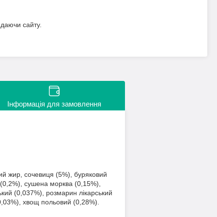
идаючи сайту.
Інформація для замовлення
ий жир, сочевиця (5%), буряковий
а (0,2%), сушена морква (0,15%),
ький (0,037%), розмарин лікарський
0,03%), хвощ польовий (0,28%).