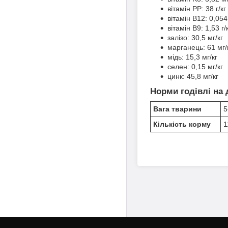
вітамін РР: 38 г/кг
вітамін В12: 0,054
вітамін В9: 1,53 г/
залізо: 30,5 мг/кг
марганець: 61 мг/
мідь: 15,3 мг/кг
селен: 0,15 мг/кг
цинк: 45,8 мг/кг
Норми годівлі на 
Вага тварини
5
Кількість корму
1