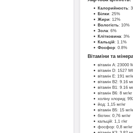
Калорийность
: 
Білки
: 25%
Жири
: 12%
Вологість
: 10%
Зола
: 6%
Клітковина
: 3%
Кальцій
: 1.1%
Фосфор
: 0.8%
Вітаміни та мінера
вітамін А: 23000 
вітамін D: 1527 М
вітамін Е: 191 мг/к
вітамін В2: 9.16 мг
вітамін B1: 9.16 мг
вітамін B6: 8 мг/кг
холіну хлорид: 992
йод: 1,15 мг/кг
вітамін B5: 15 мг/к
біотин: 0,76 мг/кг
кальцій: 1,1 г/кг
фосфор: 0,8 мг/кг
вітамін K3: 3,82 мг