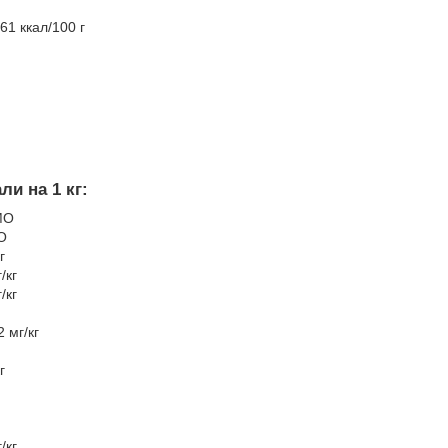
361 ккал/100 г
ли на 1 кг:
МО
О
г
/кг
/кг
 мг/кг
г
/кг