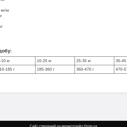
 мг/кг
кг
кг
добу:
-10 кг
10-25 кг
25-35 кг
35-45 
10-185 г
185-360 г
360-470 г
470-5
Сайт створений на маркетплейсі
Prom.ua