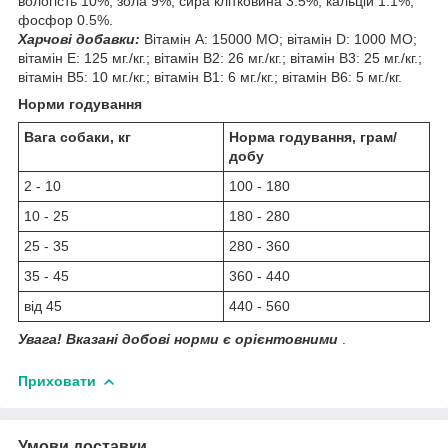
вологість 10%, зола 9%, сира клітковина 3.5%, кальцій 1.1%,
фосфор 0.5%.
Харчові добавки:
Вітамін А: 15000 МО; вітамін D: 1000 МО;
вітамін Е: 125 мг./кг.; вітамін В2: 26 мг./кг.; вітамін В3: 25 мг./кг.;
вітамін B5: 10 мг./кг.; вітамін B1: 6 мг./кг.; вітамін B6: 5 мг./кг.
Норми годування
Вага собаки, кг
Норма годування, грам/
добу
2 - 10
100 - 180
10 - 25
180 - 280
25 - 35
280 - 360
35 - 45
360 - 440
від 45
440 - 560
Увага! Вказані добові норми є орієнтовними
.
Приховати
Умови доставки