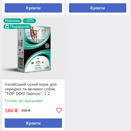
Купити
Купити
Новинка
–20%
Подарунок
Італійський сухий корм для
середніх та великих собак
"TOP DOG Salmon", 1.2
кг.,арт.,(26889), В наявності
Готово до відправки
160
₴
200 ₴
Купити