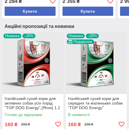
2 284
2 355
2 9
₴
₴
наявності, 14 кг
наяв
Купити
Купити
Акційні пропозиції та новинки
Новинка
–20%
Новинка
–20%
Подарунок
Італійський сухий корм для
Італійський сухий корм для
активних собак усіх порід
середніх та маленьких собак
"TOP DOG Energy",(Ягня) 1.2
"TOP DOG Energy"
кг.,арт.,(26872), В наявності
(Яловичина), 1.2 кг.,арт.,
Готово до відправки
В наявності
(26865), В наявності
160
160
₴
₴
200 ₴
200 ₴