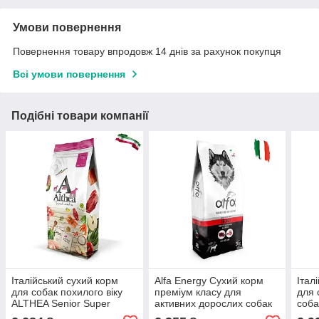
Умови повернення
Повернення товару впродовж 14 днів за рахунок покупця
Всі умови повернення
Подібні товари компанії
Італійський сухий корм
Alfa Energy Сухий корм
Італ
для собак похилого віку
преміум класу для
для 
ALTHEA Senior Super
активних дорослих собак
соба
Premium, арт.,(660312), В
всіх порід. 20 кг
20 кг