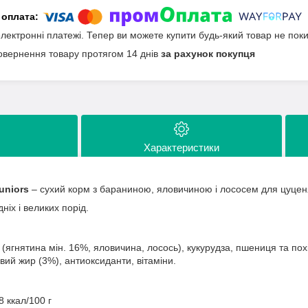
електронні платежі. Тепер ви можете купити будь-який товар не пок
овернення товару протягом 14 днів
за рахунок покупця
Характеристики
uniors
– сухий корм з бараниною, яловичиною і лососем для цуценя
іх і великих порід.
(ягнятина мін. 16%, яловичина, лосось), кукурудза, пшениця та похід
ий жир (3%), антиоксиданти, вітаміни.
8 ккал/100 г