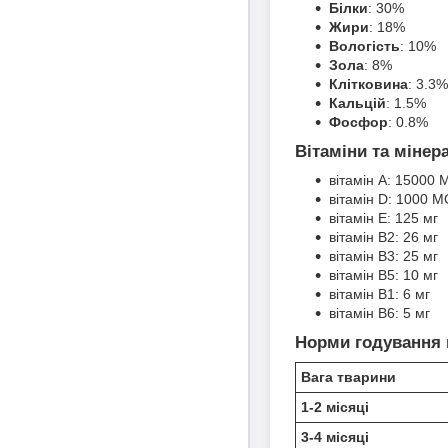
Білки
: 30%
Жири
: 18%
Вологість
: 10%
Зола
: 8%
Клітковина
: 3.3%
Кальцій
: 1.5%
Фосфор
: 0.8%
Вітаміни та мінера
вітамін А: 15000 
вітамін D: 1000 М
вітамін Е: 125 мг
вітамін В2: 26 мг
вітамін В3: 25 мг
вітамін B5: 10 мг
вітамін B1: 6 мг
вітамін B6: 5 мг
Норми годування 
Вага тварини
1-2 місяці
3-4 місяці