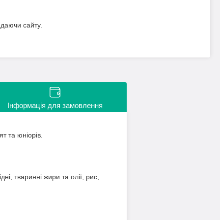
идаючи сайту.
Інформація для замовлення
т та юніорів.
ні, тваринні жири та олії, рис,