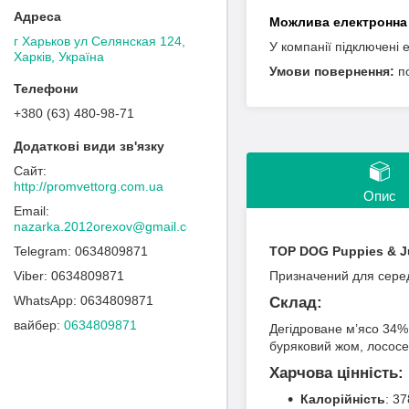
г Харьков ул Селянская 124,
У компанії підключені 
Харків, Україна
п
+380 (63) 480-98-71
http://promvettorg.com.ua
Опис
nazarka.2012orexov@gmail.com
0634809871
TOP DOG Puppies & J
0634809871
Призначений для середн
0634809871
Склад:
вайбер
0634809871
Дегідроване м’ясо 34% 
буряковий жом, лососев
Харчова цінність:
Калорійність
: 37