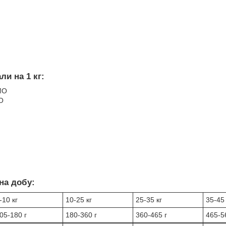
ли на 1 кг:
МО
О
на добу:
-10 кг
10-25 кг
25-35 кг
35-45 
05-180 г
180-360 г
360-465 г
465-5