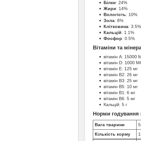
Білки
: 24%
Жири
: 14%
Вологість
: 10%
Зола
: 8%
Клітковина
: 3.5%
Кальцій
: 1.1%
Фосфор
: 0.5%
Вітаміни та мінера
вітамін А: 15000 
вітамін D: 1000 М
вітамін Е: 125 мг
вітамін В2: 26 мг
вітамін В3: 25 мг
вітамін B5: 10 мг
вітамін B1: 6 мг
вітамін B6: 5 мг
Кальцій: 5 г
Норми годування 
Вага тварини
5
Кількість корму
1