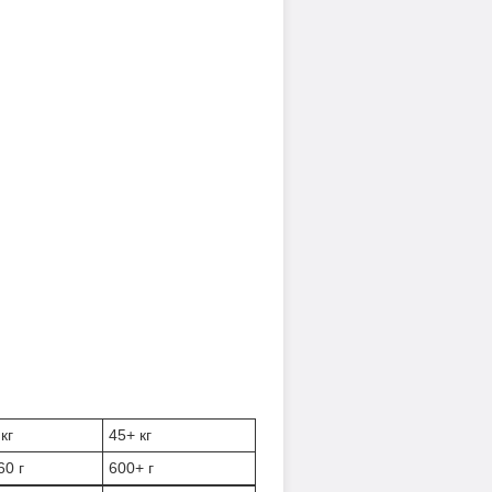
кг
45+ кг
60 г
600+ г