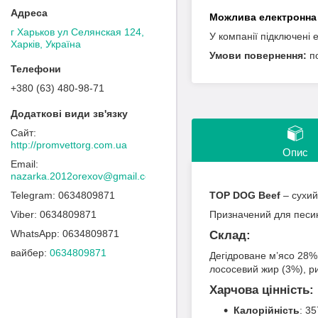
г Харьков ул Селянская 124,
У компанії підключені 
Харків, Україна
п
+380 (63) 480-98-71
http://promvettorg.com.ua
Опис
nazarka.2012orexov@gmail.com
0634809871
TOP DOG Beef
– сухий
0634809871
Призначений для песикі
0634809871
Склад:
вайбер
0634809871
Дегідроване м’ясо 28% 
лососевий жир (3%), ри
Харчова цінність:
Калорійність
: 35