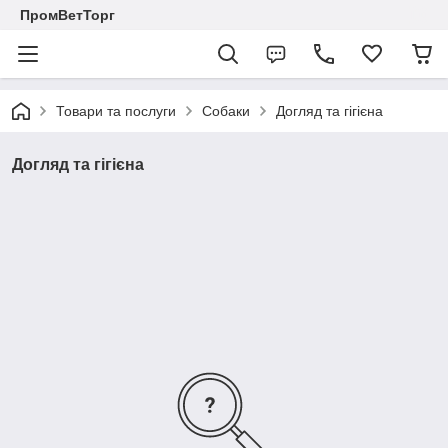
ПромВетТорг
Товари та послуги
Собаки
Догляд та гігієна
Догляд та гігієна