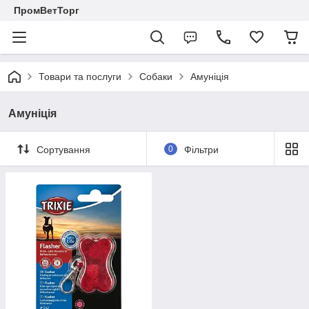
ПромВетТорг
Товари та послуги
Собаки
Амуніція
Амуніція
Сортування
0
Фільтри