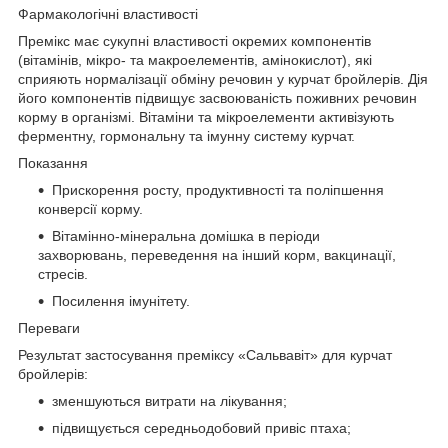
Фармакологічні властивості
Премікс має сукупні властивості окремих компонентів
(вітамінів, мікро- та макроелементів, амінокислот), які
сприяють нормалізації обміну речовин у курчат бройлерів. Дія
його компонентів підвищує засвоюваність поживних речовин
корму в організмі. Вітаміни та мікроелементи активізують
ферментну, гормональну та імунну систему курчат.
Показання
Прискорення росту, продуктивності та поліпшення
конверсії корму.
Вітамінно-мінеральна домішка в періоди
захворювань, переведення на інший корм, вакцинації,
стресів.
Посилення імунітету.
Переваги
Результат застосування преміксу «Сальвавіт» для курчат
бройлерів:
зменшуються витрати на лікування;
підвищується середньодобовий привіс птаха;