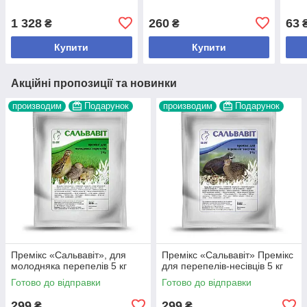
1 328
260
63
₴
₴
Купити
Купити
Акційні пропозиції та новинки
производим
Подарунок
производим
Подарунок
Премікс «Сальвавіт», для
Премікс «Сальвавіт» Премікс
молодняка перепелів 5 кг
для перепелів-несівців 5 кг
Готово до відправки
Готово до відправки
299
299
₴
₴