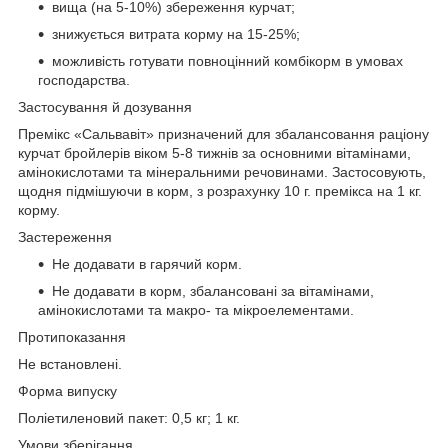
вища (на 5-10%) збереження курчат;
знижується витрата корму на 15-25%;
можливість готувати повноцінний комбікорм в умовах
господарства.
Застосування й дозування
Премікс «Сальвавіт» призначений для збалансовання раціону
курчат бройлерів віком 5-8 тижнів за основними вітамінами,
амінокислотами та мінеральними речовинами. Застосовують,
щодня підмішуючи в корм, з розрахунку 10 г. премікса на 1 кг.
корму.
Застереження
Не додавати в гарячий корм.
Не додавати в корм, збалансовані за вітамінами,
амінокислотами та макро- та мікроелементами.
Протипоказання
Не встановлені.
Форма випуску
Поліетиленовий пакет: 0,5 кг; 1 кг.
Умови зберігання