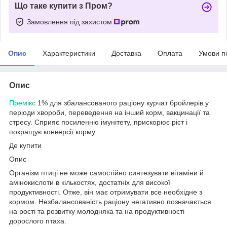
Що таке купити з Пром?
Замовлення під захистом
Опис
Характеристики
Доставка
Оплата
Умови п
Опис
Премікс
1% для збалансованого раціону курчат бройлерів у
періоди хвороби, переведення на інший корм, вакцинації та
стресу. Сприяє посиленню імунітету, прискорює ріст і
покращує конверсії корму.
Де купити
Опис
Організм птиці не може самостійно синтезувати вітаміни й
амінокислоти в кількостях, достатніх для високої
продуктивності. Отже, він має отримувати все необхідне з
кормом. Незбалансованість раціону негативно позначається
на рості та розвитку молодняка та на продуктивності
дорослого птаха.