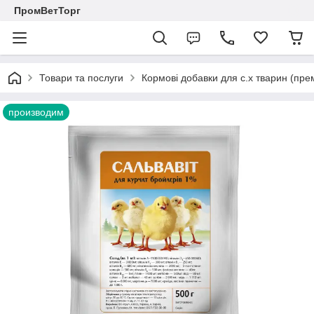
ПромВетТорг
Товари та послуги
Кормові добавки для с.х тварин (пре
производим