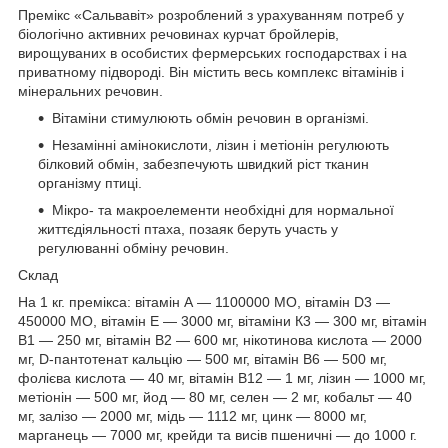
Премікс «Сальвавіт» розроблений з урахуванням потреб у
біологічно активних речовинах курчат бройлерів,
вирощуваних в особистих фермерських господарствах і на
приватному підвороді. Він містить весь комплекс вітамінів і
мінеральних речовин.
Вітаміни стимулюють обмін речовин в організмі.
Незамінні амінокислоти, лізин і метіонін регулюють
білковий обмін, забезпечують швидкий ріст тканин
організму птиці.
Мікро- та макроелементи необхідні для нормальної
життєдіяльності птаха, позаяк беруть участь у
регулюванні обміну речовин.
Склад
На 1 кг. премікса: вітамін А — 1100000 МО, вітамін D3 —
450000 МО, вітамін Е — 3000 мг, вітаміни К3 — 300 мг, вітамін
В1 — 250 мг, вітамін В2 — 600 мг, нікотинова кислота — 2000
мг, D-пантотенат кальцію — 500 мг, вітамін В6 — 500 мг,
фолієва кислота — 40 мг, вітамін В12 — 1 мг, лізин — 1000 мг,
метіонін — 500 мг, йод — 80 мг, селен — 2 мг, кобальт — 40
мг, залізо — 2000 мг, мідь — 1112 мг, цинк — 8000 мг,
марганець — 7000 мг, крейди та висів пшеничні — до 1000 г.