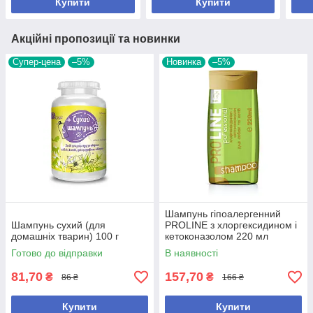
Купити
Купити
Акційні пропозиції та новинки
Супер-цена
–5%
Новинка
–5%
Шампунь гіпоалергенний
Шампунь сухий (для
PROLINE з хлоргексидином і
домашніх тварин) 100 г
кетоконазолом 220 мл
Готово до відправки
В наявності
81,70
157,70
₴
₴
86 ₴
166 ₴
Купити
Купити