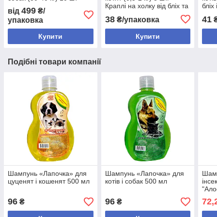
Краплі на холку від бліх та
бліх 
499
від
₴/
кліщів
38
41
₴/упаковка
упаковка
Купити
Купити
Подібні товари компанії
Шампунь «Лапочка» для
Шампунь «Лапочка» для
Шам
цуценят і кошенят 500 мл
котів і собак 500 мл
інсе
"Ало
соба
96
96
72,
₴
₴
(216
мл