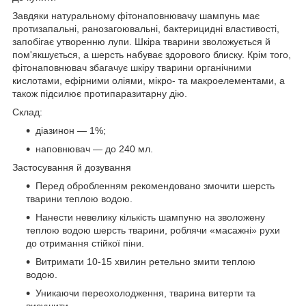
Завдяки натуральному фітонаповнювачу шампунь має
протизапальні, ранозагоювальні, бактерицидні властивості,
запобігає утворенню лупи. Шкіра тварини зволожується й
пом'якшується, а шерсть набуває здорового блиску. Крім того,
фітонаповнювач збагачує шкіру тварини органічними
кислотами, ефірними оліями, мікро- та макроелементами, а
також підсилює протипаразитарну дію.
Склад:
діазинон — 1%;
наповнювач — до 240 мл.
Застосування й дозування
Перед обробленням рекомендовано змочити шерсть
тварини теплою водою.
Нанести невелику кількість шампуню на зволожену
теплою водою шерсть тварини, роблячи «масажні» рухи
до отримання стійкої піни.
Витримати 10-15 хвилин ретельно змити теплою
водою.
Уникаючи переохолодження, тварина витерти та
висушити.