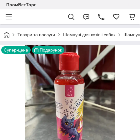
ПромВетТорг
Товари та послуги
Шампуні для котів і собак
Шампунь
Супер-цена
Подарунок