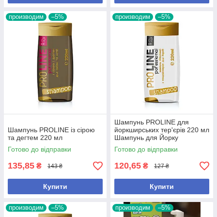
производим
–5%
производим
–5%
Шампунь PROLINE для
Шампунь PROLINE із сірою
йоркширських тер'єрів 220 мл
та дегтем 220 мл
Шампунь для Йорку
Готово до відправки
Готово до відправки
135,85
120,65
₴
₴
143 ₴
127 ₴
Купити
Купити
производим
–5%
производим
–5%