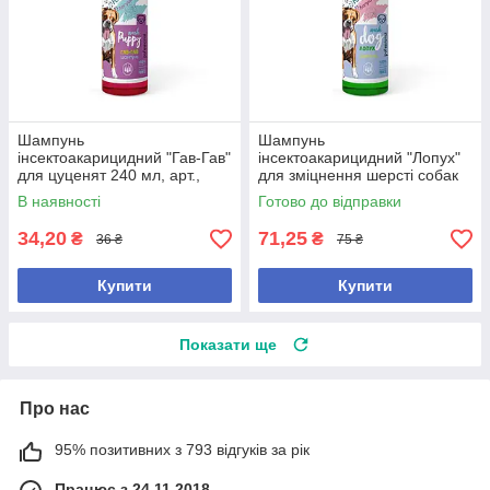
Шампунь
Шампунь
інсектоакарицидний "Гав-Гав"
інсектоакарицидний "Лопух"
для цуценят 240 мл, арт.,
для зміцнення шерсті собак
(21679), В наявності, 240 мл
240 мл, арт.,(21693), В
В наявності
Готово до відправки
наявності, 240 мл
34,20
71,25
₴
₴
36 ₴
75 ₴
Купити
Купити
Показати ще
Про нас
95% позитивних з 793 відгуків за рік
Працює з 24.11.2018