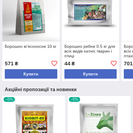
Борошно м'ясоносне 10 кг
Борошно рибне 0.5 кг для
Боро
всіх видів хатніх тварин і
всіх
птиці
птах
571
44
701
₴
₴
Купити
Купити
Акційні пропозиції та новинки
–5%
–5%