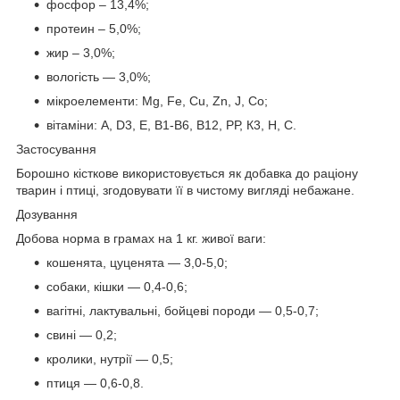
фосфор – 13,4%;
протеин – 5,0%;
жир – 3,0%;
вологість — 3,0%;
мікроелементи: Mg, Fe, Cu, Zn, J, Co;
вітаміни: А, D3, Е, В1-В6, В12, РР, К3, Н, С.
Застосування
Борошно кісткове використовується як добавка до раціону
тварин і птиці, згодовувати її в чистому вигляді небажане.
Дозування
Добова норма в грамах на 1 кг. живої ваги:
кошенята, цуценята — 3,0-5,0;
собаки, кішки — 0,4-0,6;
вагітні, лактувальні, бойцеві породи — 0,5-0,7;
свині — 0,2;
кролики, нутрії — 0,5;
птиця — 0,6-0,8.