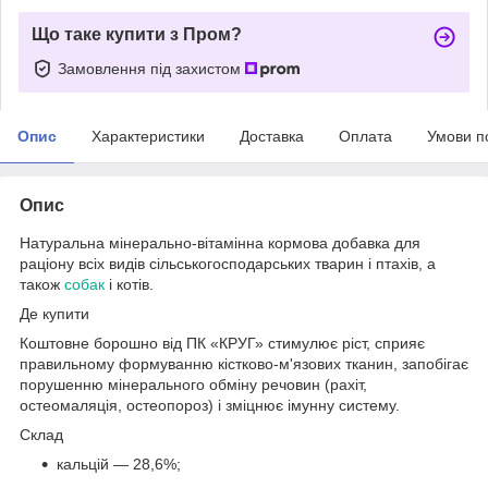
Що таке купити з Пром?
Замовлення під захистом
Опис
Характеристики
Доставка
Оплата
Умови п
Опис
Натуральна мінерально-вітамінна кормова добавка для
раціону всіх видів сільськогосподарських тварин і птахів, а
також
собак
і котів.
Де купити
Коштовне борошно від ПК «КРУГ» стимулює ріст, сприяє
правильному формуванню кістково-м'язових тканин, запобігає
порушенню мінерального обміну речовин (рахіт,
остеомаляція, остеопороз) і зміцнює імунну систему.
Склад
кальцій — 28,6%;