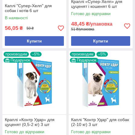
Краплі «Супер-Хелп» для
Каплі "Супер-Хелп" для
цуценят і кошенят 6 шт
собак і котів 6 шт
Готово до відправки
В наявності
48,45
₴/упаковка
56,05
₴
59 ₴
51 ₴/упаковка
Купити
Купити
производим
–5%
производим
–5%
Подарунок
Подарунок
Краплі «Контр Удар» для
Каплі "Контр Удар" для собак
цуценят (0,5-2 кг) 3 шт
(2-10 кг) 3 шт
Готово до відправки
Готово до відправки