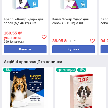
Краплі «Контр Удар» для
Каплі "Контр Удар" для
Капл
собак (від 40 кг)3 шт
собак (2-10 кг) 3 шт
соба
160,55
₴/
упаковка
38,95
94,
₴
41 ₴
169 ₴/упаковка
Купити
Купити
Акційні пропозиції та новинки
–5%
производим
–5%