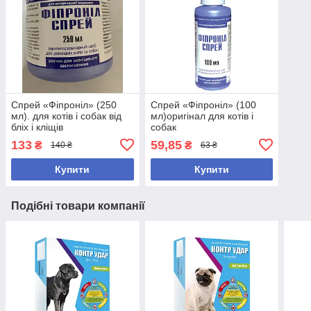
Спрей «Фіпроніл» (250
Спрей «Фіпроніл» (100
мл). для котів і собак від
мл)оригінал для котів і
бліх і кліщів
собак
133
59,85
₴
₴
140 ₴
63 ₴
Купити
Купити
Подібні товари компанії