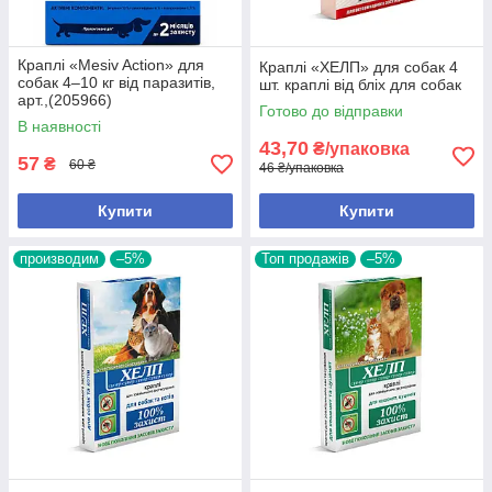
Краплі «Mesiv Action» для
Краплі «ХЕЛП» для собак 4
собак 4–10 кг від паразитів,
шт. краплі від бліх для собак
арт.,(205966)
Готово до відправки
В наявності
43,70
₴/упаковка
57
₴
60 ₴
46 ₴/упаковка
Купити
Купити
производим
–5%
Топ продажів
–5%