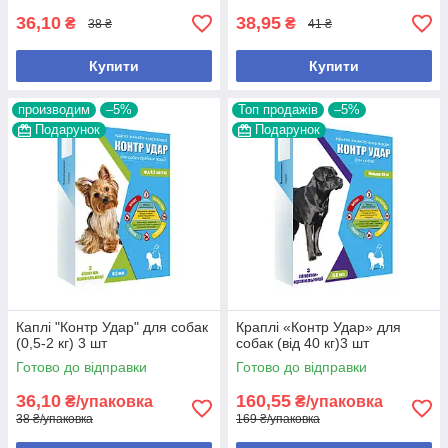
36,10
38,95
₴
₴
38 ₴
41 ₴
Купити
Купити
производим
–5%
Топ продажів
–5%
Подарунок
Подарунок
Каплі "Контр Удар" для собак
Краплі «Контр Удар» для
(0,5-2 кг) 3 шт
собак (від 40 кг)3 шт
Готово до відправки
Готово до відправки
36,10
160,55
₴/упаковка
₴/упаковка
38 ₴/упаковка
169 ₴/упаковка