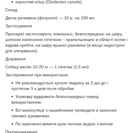
коростяві кліщі (Otodectes cynotis).
Склад
Діюча речовина (фіпроніл) — 10 р. на 100 мл.
Застосування
Препарат застосовують зовнішньо, безпосередньо на шкіру,
шляхом нанесення піпеткою – крапельницею в області холки і
вздовж хребта, на шкіру вушної раковини (в місця недоступні
для злизування).
Дозування
Собаці вагою 10-20 кг — 1 піпетка (1,5 мл).
Застереження при використанні
Не рекомендується купати тварину за 3 дні до і
протягом 3-х днів після обробки.
Упаковку відкривати безпосередньо перед
використанням.
Всі маніпуляції з нашийником проводити в захисних
гумових рукавичках.
По закінченні вимити руки теплою водою з милом.
Протипоказання