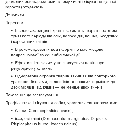
уражених ектопаразитами, в тому числі і лікування вушної
корости (отодектозу).
Де купити
Переваги
Інсекто-акарицидні краплі захистять тварин протягом
тривалого періоду від бліх, волосоїдів, вошей, іксодових
і коростяних кліщів.
В рекомендованій дозі і формі не має місцево-
подразнюючої та сенсибілізуючої дії.
Ефективність захисту не знижується навіть при
регулярному купанні.
Одноразова обробка тварин захищає від повторного
ураження блохами, волосоїдів та вошами терміном до
двох місяців, від кліщів — не менше двох тижнів.
Показання до застосування
Профілактика і лікування собак, уражених ектопаразитами:
блохи (Ctenocephalides canis);
іксодові кліщі (Dermacentor marginatus, D. pictus,
Rhipicephalus bursa, Ixodes ricinus);