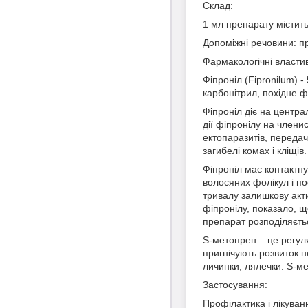
Склад:
1 мл препарату містить
Допоміжні речовини: пр
Фармакологічні властив
Фіпроніл (Fipronilum) 
карбонітрил, похідне ф
Фіпроніл діє на центра
дії фіпронілу на член
ектопаразитів, передач
загибелі комах і кліщів.
Фіпроніл має контактну
волосяних фолікул і п
тривалу залишкову акти
фіпронілу, показало, що
препарат розподіляєтьс
S-метопрен – це регуля
пригнічують розвиток 
личинки, лялечки. S-м
Застосування:
Профілактика і лікуванн