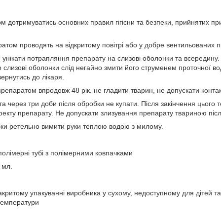
ом дотримуватись основних правил гігієни та безпеки, прийнятих пр
атом проводять на відкритому повітрі або у добре вентильованих 
н унікати потрапляння препарату на слизові оболонки та всередину
о слизові оболонки слід негайно змити його струменем проточної в
ернутись до лікаря.
репаратом впродовж 48 рік. не гладити тварин, не допускати конта
та через три доби після обробки не купати. Після закінчення цього
фекту препарату. Не допускати злизування препарату твариною піс
бки ретельно вимити руки теплою водою з милому.
полімерні тубі з полімерними ковпачками
0 мл.
акритому упакуванні виробника у сухому, недоступному для дітей та
 температури