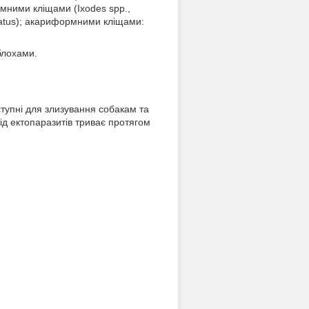
ормними кліщами (Ixodes spp.,
aratus); акариформними кліщами:
блохами.
тупні для злизування собакам та
ід ектопаразитів триває протягом