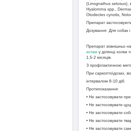
(Linognathus setosus),
Hyalomma spp., Dermace
Otodectes cynotis, Noto
Препарат застосовують
Дозування: Для собак і 
Препарат зовнішньо на
котам
у ділянці холки 
1,5-2 місяців.
З профілактичною мето
При саркоптоїдозах, во
інтервалом 8-10 діб.
Протипоказання:
• Не застосовувати пр
• Не застосовувати цуц
• Не застосовувати соба
• Не застосовувати тва
• Не застосовувати само