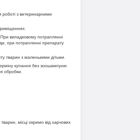
и роботі з ветеринарними
приміщеннях.
. При випадковому потраплянні
оди, при потраплянні препарату
кту тварин з маленькими дітьми.
 терміну купання без зоошампуню
ля обробки.
 тварин, місці окремо від харчових