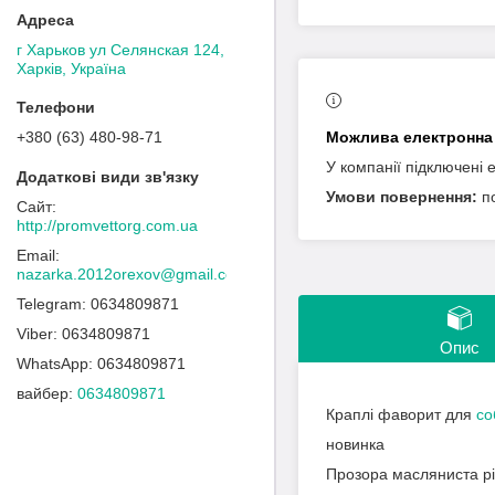
г Харьков ул Селянская 124,
Харків, Україна
+380 (63) 480-98-71
У компанії підключені 
п
http://promvettorg.com.ua
nazarka.2012orexov@gmail.com
0634809871
0634809871
Опис
0634809871
вайбер
0634809871
Краплі фаворит для
со
новинка
Прозора масляниста рі