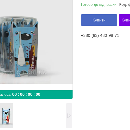
Готово до відправки
Код:
Купити
Купи
+380 (63) 480-98-71
илось
0
0
0
0
0
0
0
0