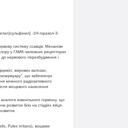
етил)сульфінил] -1Н-піразол-3-
ервову систему ссавців. Механізм
в хлору у ГАМК-залежних рецепторах
ь до нервового перезбудження і
дермісі, жирових залозах,
"резервуару", що забезпечує
ння міченого радіоактивного
 Після місцевого нанесення
як аналоги ювенільного гормону, що
и розвиток бліх на стадіях яйця,
озвиток.
is, Pulex irritans), вошами