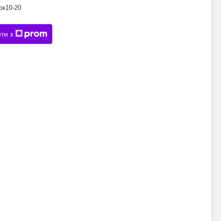
фк10-20
ти з