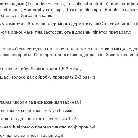
 волосоїдами (Trichodectes canis, Felicola subrostratus); паразитиф
ntor spp., Haemaphysalis spp., Rhipicephalus spp., Boophilus calc
edres cati, Sarcoptes canis.
 у комплексній терапії алергічного дерматиту, який спричиняється 
котів різної маси тіла застосовують відповідні піпетки препарату:
носять безпосередньо на шкіру за допомогою піпетки в місця недос
та вздовж хребта. Препарат наноситися одноразово. Захист тварин в
ю тварин обробляють кожні 1,5-2 місяці.
шах і волосоїдах обробку проводять 2-3 рази з
епарат хворим та виснаженим тваринам!
енятам і кошенятам віком до 8 тижнів!
к вагою до 2 кг та котів вагою до 1 кг!
ринам із відомою гіперчутливістю до фіпронілу!
к під час вагітності та лактації!