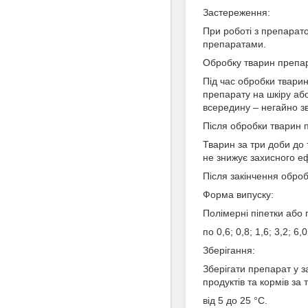
Застереження:
При роботі з препарат
препаратами.
Обробку тварин препар
Під час обробки твари
препарату на шкіру аб
всередину – негайно зв
Після обробки тварин п
Тварин за три доби до 
не знижує захисного е
Після закінчення обро
Форма випуску:
Полімерні піпетки або 
по 0,6; 0,8; 1,6; 3,2; 6,
Зберігання:
Зберігати препарат у з
продуктів та кормів за
від 5 до 25 °С.