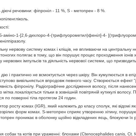
 діючі речовини: фіпроніл - 11 %, S - метопрен - 8 %.
опіленгліколь.
ості:
- 5-аміно-1-[2,6-дихлоро-4-(трифлуорометил)феніл]-4- [(трифлуором
енілпіразолу.
льну нервову систему комах і кліщів, не впливаючи на центральну н
истоногих полягає в тому, що він порушує процес проходження іоні
у нервових імпульсів та діяльність нервової системи, що призводит
 дію і практично не всмоктується через шкіру. Він кумулюється в епі
оступово вивільняється впродовж певного часу. Створюється ефект 
вність фіпронілу. Радіографічне дослідження волосу, після нанесе
 мітка локалізується тільки в зовнішній повітряній кутикулі волосу.
я по поверхні тіла протягом 24 годин.
тор росту комах (IGR), який належить до класу сполук, які відомі 
незрілих форм комах. S-метопрен сприяє утворенню хітину, порушуюч
етопрен проникає в оболонку щойно відкладених яєць, блокуючи їх р
я собак та котів при ураженні: блохами (Ctenocephalides canis, Ct. fel