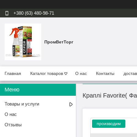
+380 (63) 480-98-71
ПромВетТорг
Главная
Каталог товаров
О нас
Контакты
достав
Краплі Favorite( Фа
Товары и услуги
О нас
производим
Отзывы