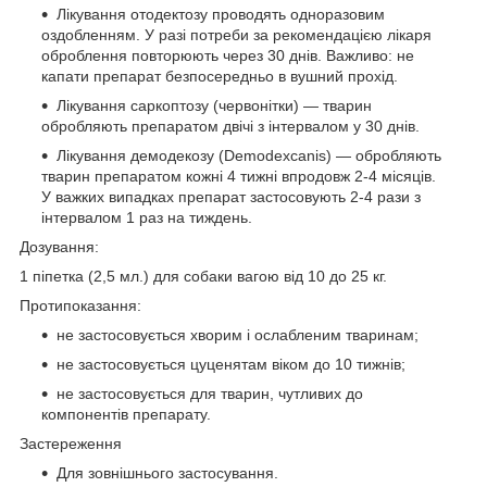
Лікування отодектозу проводять одноразовим
оздобленням. У разі потреби за рекомендацією лікаря
оброблення повторюють через 30 днів. Важливо: не
капати препарат безпосередньо в вушний прохід.
Лікування саркоптозу (червонітки) — тварин
обробляють препаратом двічі з інтервалом у 30 днів.
Лікування демодекозу (Demodexcanis) — обробляють
тварин препаратом кожні 4 тижні впродовж 2-4 місяців.
У важких випадках препарат застосовують 2-4 рази з
інтервалом 1 раз на тиждень.
Дозування:
1 піпетка (2,5 мл.) для собаки вагою від 10 до 25 кг.
Протипоказання:
не застосовується хворим і ослабленим тваринам;
не застосовується цуценятам віком до 10 тижнів;
не застосовується для тварин, чутливих до
компонентів препарату.
Застереження
Для зовнішнього застосування.