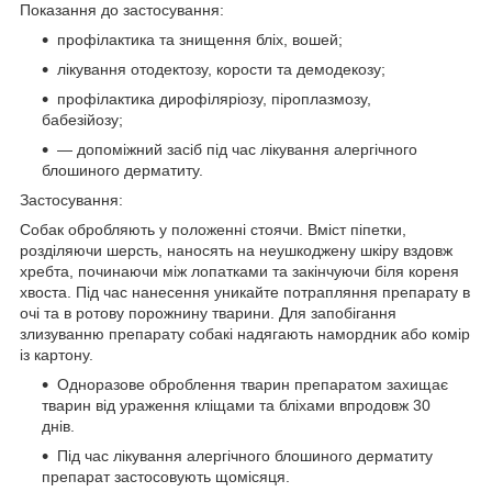
Показання до застосування:
профілактика та знищення бліх, вошей;
лікування отодектозу, корости та демодекозу;
профілактика дирофіляріозу, піроплазмозу,
бабезійозу;
— допоміжний засіб під час лікування алергічного
блошиного дерматиту.
Застосування:
Собак обробляють у положенні стоячи. Вміст піпетки,
розділяючи шерсть, наносять на неушкоджену шкіру вздовж
хребта, починаючи між лопатками та закінчуючи біля кореня
хвоста. Під час нанесення уникайте потрапляння препарату в
очі та в ротову порожнину тварини. Для запобігання
злизуванню препарату собакі надягають намордник або комір
із картону.
Одноразове оброблення тварин препаратом захищає
тварин від ураження кліщами та бліхами впродовж 30
днів.
Під час лікування алергічного блошиного дерматиту
препарат застосовують щомісяця.