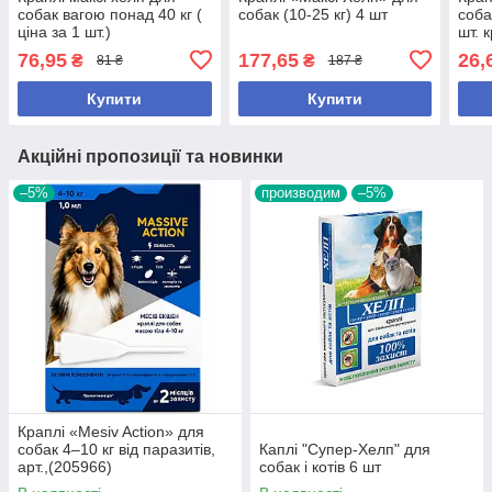
собак вагою понад 40 кг (
собак (10-25 кг) 4 шт
соба
ціна за 1 шт.)
шт. к
76,95
177,65
26,
₴
₴
81 ₴
187 ₴
Купити
Купити
Акційні пропозиції та новинки
–5%
производим
–5%
Краплі «Mesiv Action» для
собак 4–10 кг від паразитів,
Каплі "Супер-Хелп" для
арт.,(205966)
собак і котів 6 шт