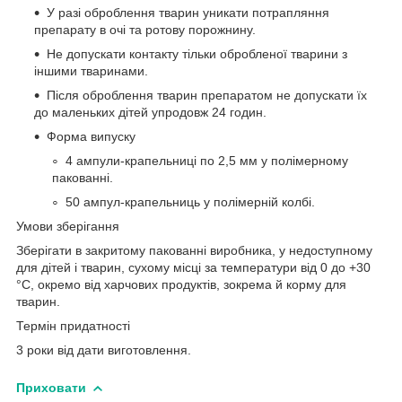
У разі оброблення тварин уникати потрапляння
препарату в очі та ротову порожнину.
Не допускати контакту тільки обробленої тварини з
іншими тваринами.
Після оброблення тварин препаратом не допускати їх
до маленьких дітей упродовж 24 годин.
Форма випуску
4 ампули-крапельниці по 2,5 мм у полімерному
пакованні.
50 ампул-крапельниць у полімерній колбі.
Умови зберігання
Зберігати в закритому пакованні виробника, у недоступному
для дітей і тварин, сухому місці за температури від 0 до +30
°C, окремо від харчових продуктів, зокрема й корму для
тварин.
Термін придатності
3 роки від дати виготовлення.
Приховати