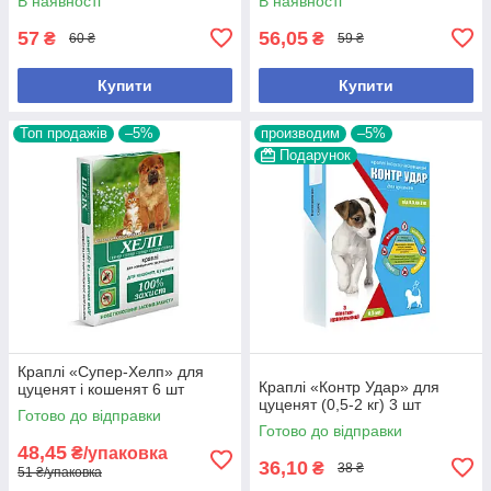
В наявності
В наявності
57
56,05
₴
₴
60 ₴
59 ₴
Купити
Купити
Топ продажів
–5%
производим
–5%
Подарунок
Краплі «Супер-Хелп» для
Краплі «Контр Удар» для
цуценят і кошенят 6 шт
цуценят (0,5-2 кг) 3 шт
Готово до відправки
Готово до відправки
48,45
₴/упаковка
36,10
₴
38 ₴
51 ₴/упаковка