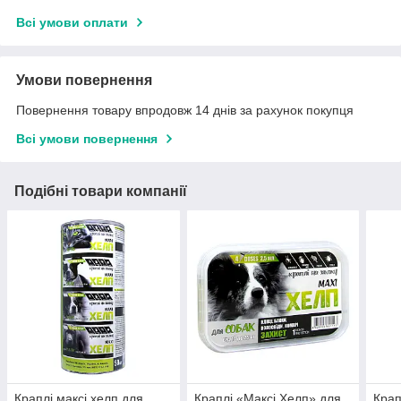
Всі умови оплати
Умови повернення
Повернення товару впродовж 14 днів за рахунок покупця
Всі умови повернення
Подібні товари компанії
Краплі максі хелп для
Краплі «Максі Хелп» для
Крап