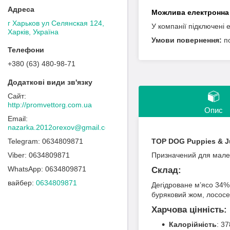
г Харьков ул Селянская 124,
У компанії підключені 
Харків, Україна
п
+380 (63) 480-98-71
http://promvettorg.com.ua
Опис
nazarka.2012orexov@gmail.com
0634809871
TOP DOG Puppies & J
0634809871
Призначений для мален
0634809871
Склад:
вайбер
0634809871
Дегідроване м’ясо 34% 
буряковий жом, лососев
Харчова цінність:
Калорійність
: 37