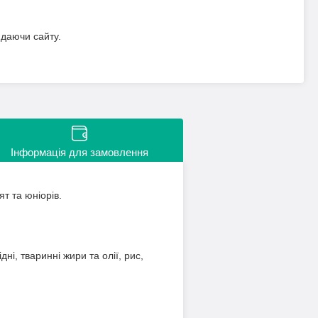
идаючи сайту.
Інформація для замовлення
т та юніорів.
ні, тваринні жири та олії, рис,