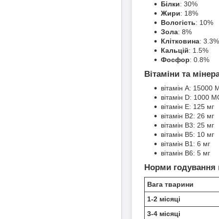
Білки
: 30%
Жири
: 18%
Вологість
: 10%
Зола
: 8%
Клітковина
: 3.3%
Кальцій
: 1.5%
Фосфор
: 0.8%
Вітаміни та мінера
вітамін А: 15000 
вітамін D: 1000 М
вітамін Е: 125 мг
вітамін В2: 26 мг
вітамін В3: 25 мг
вітамін B5: 10 мг
вітамін B1: 6 мг
вітамін B6: 5 мг
Норми годування 
Вага тварини
1-2 місяці
3-4 місяці