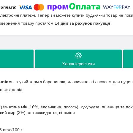
електронні платежі. Тепер ви можете купити будь-який товар не пок
овернення товару протягом 14 днів
за рахунок покупця
Характеристики
uniors
– сухий корм з бараниною, яловичиною і лососем для цуценя
ьких порід.
(ягнятина мін. 16%, яловичина, лосось), кукурудза, пшениця та похід
ий жир (3%), антиоксиданти, вітаміни.
8 ккал/100 г