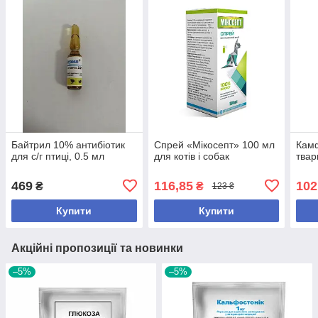
Байтрил 10% антибіотик
Спрей «Мікосепт» 100 мл
Камф
для с/г птиці, 0.5 мл
для котів і собак
твар
469
116,85
102
₴
₴
123 ₴
Купити
Купити
Акційні пропозиції та новинки
–5%
–5%