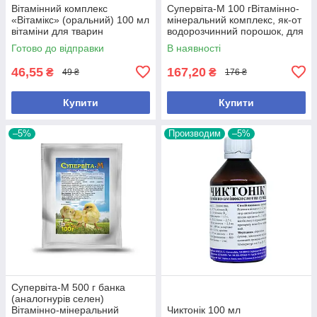
Вітамінний комплекс
Супервіта-М 100 гВітамінно-
«Вітамікс» (оральний) 100 мл
мінеральний комплекс, як-от
вітаміни для тварин
водорозчинний порошок, для
профілактики
Готово до відправки
В наявності
46,55
167,20
₴
₴
49 ₴
176 ₴
Купити
Купити
–5%
Производим
–5%
Супервіта-М 500 г банка
(аналогнурів селен)
Вітамінно-мінеральний
Чиктонік 100 мл