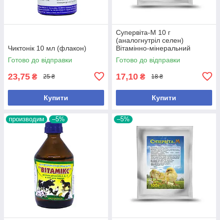
Супервіта-М 10 г
(аналогнутріл селен)
Чиктонік 10 мл (флакон)
Вітамінно-мінеральний
комплекс, у формі
Готово до відправки
Готово до відправки
водорозчинного порошку, для
ін.
23,75
17,10
₴
₴
25 ₴
18 ₴
Купити
Купити
производим
–5%
–5%