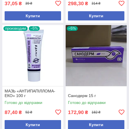
37,05
298,30
₴
₴
39 ₴
314 ₴
Купити
Купити
производим
–5%
–5%
МАЗЬ «АНТИПАПІЛЛОМА-
ЕКО» 100 г
Санодерм 15 г
Готово до відправки
Готово до відправки
87,40
172,90
₴
₴
92 ₴
182 ₴
Купити
Купити