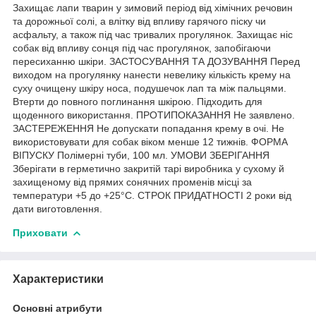
Захищає лапи тварин у зимовий період від хімічних речовин
та дорожньої солі, а влітку від впливу гарячого піску чи
асфальту, а також під час тривалих прогулянок. Захищає ніс
собак від впливу сонця під час прогулянок, запобігаючи
пересиханню шкіри. ЗАСТОСУВАННЯ ТА ДОЗУВАННЯ Перед
виходом на прогулянку нанести невелику кількість крему на
суху очищену шкіру носа, подушечок лап та між пальцями.
Втерти до повного поглинання шкірою. Підходить для
щоденного використання. ПРОТИПОКАЗАННЯ Не заявлено.
ЗАСТЕРЕЖЕННЯ Не допускати попадання крему в очі. Не
використовувати для собак віком менше 12 тижнів. ФОРМА
ВІПУСКУ Полімерні туби, 100 мл. УМОВИ ЗБЕРІГАННЯ
Зберігати в герметично закритій тарі виробника у сухому й
захищеному від прямих сонячних променів місці за
температури +5 до +25°С. СТРОК ПРИДАТНОСТІ 2 роки від
дати виготовлення.
Приховати
Характеристики
Основні атрибути