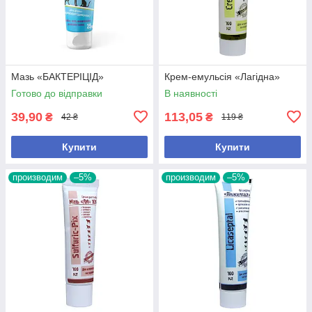
Мазь «БАКТЕРІЦІД»
Крем-емульсія «Лагідна»
Готово до відправки
В наявності
39,90
113,05
₴
₴
42 ₴
119 ₴
Купити
Купити
производим
–5%
производим
–5%