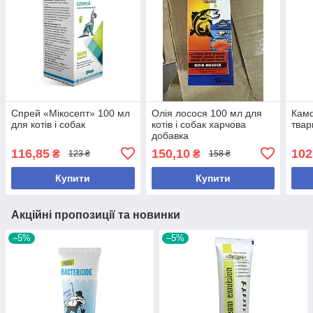
Спрей «Мікосепт» 100 мл
Олія лосося 100 мл для
Камф
для котів і собак
котів і собак харчова
твар
добавка
116,85
150,10
102
₴
₴
123 ₴
158 ₴
Купити
Купити
Акційні пропозиції та новинки
–5%
–5%