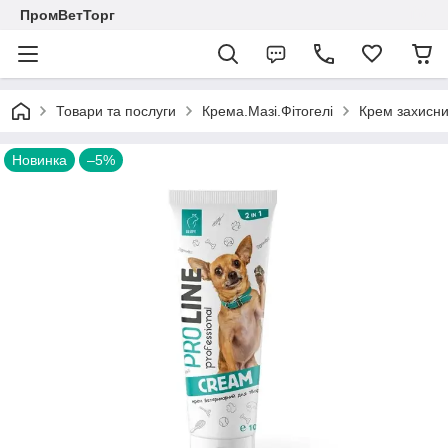
ПромВетТорг
Товари та послуги
Крема.Мазі.Фітогелі
Крем захисни
Новинка
–5%