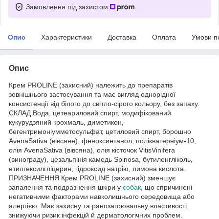
Замовлення під захистом
Опис
Характеристики
Доставка
Оплата
Умови п
Опис
Крем PROLINE (захисний) належить до препаратів
зовнішнього застосування та має вигляд однорідної
консистенції від білого до світло-сірого кольору, без запаху.
СКЛАД Вода, цетеариловий спирт, модифікований
кукурудзяний крохмаль, диметикон,
бегентримоніумметосульфат, цетиловий спирт, борошно
AvenaSativa (вівсяне), феноксиетанол, полікватерніум-10,
олія AvenaSativa (вівсяна), олія кісточок VitisVinifera
(винограду), цезальпінія камедь Spinosa, бутиленгліколь,
етилгексилгліцерин, гідроксид натрію, лимона кислота.
ПРИЗНАЧЕННЯ Крем PROLINE (захисний) зменшує
запалення та подразнення шкіри у
собак
, що спричинені
негативними факторами навколишнього середовища або
алергією. Має захисну та ранозагоювальну властивості,
знижуючи ризик інфекцій й дерматологічних проблем.