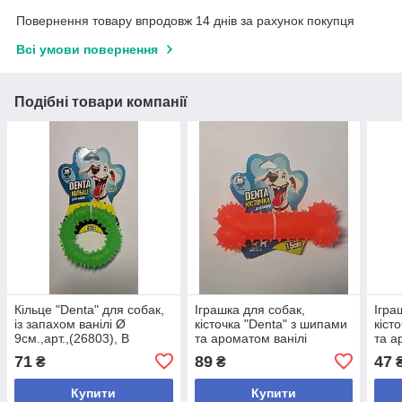
Повернення товару впродовж 14 днів за рахунок покупця
Всі умови повернення
Подібні товари компанії
Кільце "Denta" для собак,
Іграшка для собак,
Ігра
із запахом ванілі Ø
кісточка "Denta" з шипами
кіст
9см.,арт.,(26803), В
та ароматом ванілі
та а
наявності
(15см.),арт.,(26810),
(12с
71
89
47
₴
₴
Немає в наявності
Нема
Купити
Купити