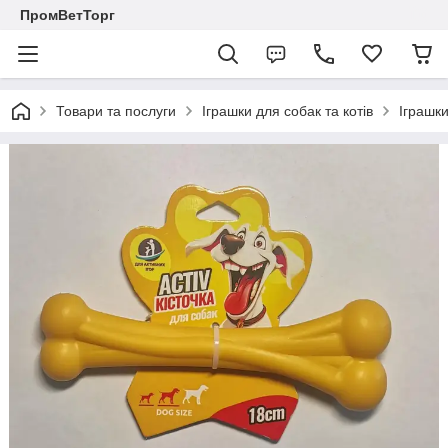
ПромВетТорг
Товари та послуги
Іграшки для собак та котів
Іграшки