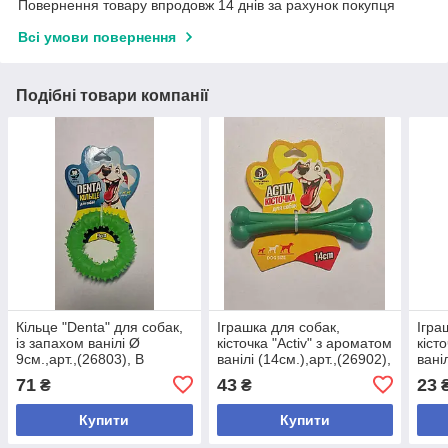
Повернення товару впродовж 14 днів за рахунок покупця
Всі умови повернення
Подібні товари компанії
Кільце "Denta" для собак,
Іграшка для собак,
Ігра
із запахом ванілі Ø
кісточка "Activ" з ароматом
кіст
9см.,арт.,(26803), В
ванілі (14см.),арт.,(26902),
ваніл
наявності
В наявності
В на
71
43
23
₴
₴
Купити
Купити