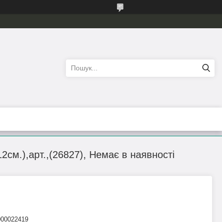
12см.),арт.,(26827), Немає в наявності
000022419