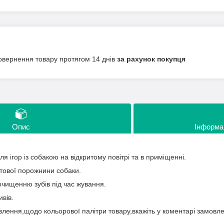
овернення товару протягом 14 днів
за рахунок покупця
Опис
Інформа
я ігор із собакою на відкритому повітрі та в приміщенні.
отової порожнини собаки.
очищенню зубів під час жування.
ивів.
влення,щодо кольорової палітри товару,вкажіть у коментарі замовл