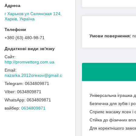
г Харьков ул Селянская 124,
Харків, Україна
п
+380 (63) 480-98-71
http://promvettorg.com.ua
nazarka.2012orexov@gmail.com
0634809871
0634809871
Універсальна іграшка дл
0634809871
Безпечна для зубів і р
вайбер
0634809871
Сприяє масажу ясен і 
Стійка до фізичних впл
Для коректнішого замо