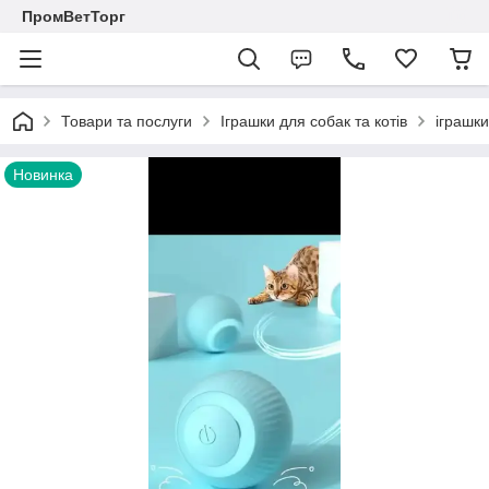
ПромВетТорг
Товари та послуги
Іграшки для собак та котів
іграшки
Новинка