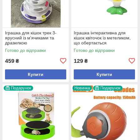
Іграшка для кішок трек 3-
Іграшка інтерактивна для
ярусний із м'ячиками та
кішок квіточок із метеликом,
дразилкою
що обертається
Готово до відправки
Готово до відправки
459
129
₴
₴
Купити
Купити
Подарунок
Новинка
Подарунок