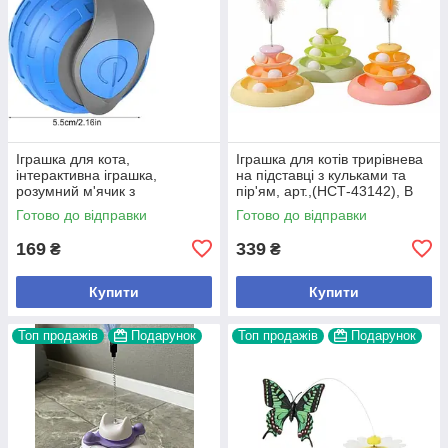
Іграшка для кота,
Іграшка для котів трирівнева
інтерактивна іграшка,
на підставці з кульками та
розумний м'ячик з
пір'ям, арт.,(НСТ-43142), В
хвостиком,кольори(зелений,
наявності, Різнокольоровий
Готово до відправки
Готово до відправки
помаранчевий),арт.,(941979),
В наявності
169
339
₴
₴
Купити
Купити
Топ продажів
Подарунок
Топ продажів
Подарунок