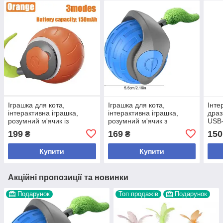
Іграшка для кота,
Іграшка для кота,
Інте
інтерактивна іграшка,
інтерактивна іграшка,
драз
розумний м'ячик із
розумний м'ячик з
USB-
хвостиком
хвостиком,кольори(зелений,
(901
199
169
150
₴
₴
помаранчевий),арт.,
(941970), В наявності
Купити
Купити
Акційні пропозиції та новинки
Подарунок
Топ продажів
Подарунок