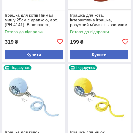
Іграшка для котів Піймай
Іграшка для кота,
мишу 25см с драпкою, арт.,
інтерактивна іграшка,
(РН-4141), В наявності,
розумний м'ячик із хвостиком
Зелений
Готово до відправки
Готово до відправки
319
199
₴
₴
Купити
Купити
Подарунок
Подарунок
Іграшка для кішок
Іграшка для кішок