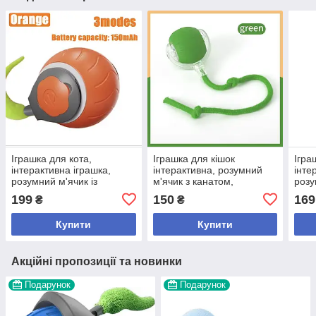
Іграшка для кота,
Іграшка для кішок
Ігра
інтерактивна іграшка,
інтерактивна, розумний
інте
розумний м'ячик із
м'ячик з канатом,
розу
хвостиком
зелений.червоний
хвос
199
150
169
₴
₴
пома
(941
Купити
Купити
Акційні пропозиції та новинки
Подарунок
Подарунок