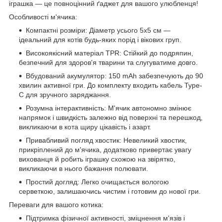
іграшка — це повноцінний ґаджет для вашого улюбленця!
Особливості м'ячика:
Компактні розміри: Діаметр усього 5х5 см —
ідеальний для котів будь-яких порід і вікових груп.
Високоякісний матеріал TPR: Стійкий до подряпин,
безпечний для здоров'я тварини та слугуватиме довго.
Вбудований акумулятор: 150 mAh забезпечують до 90
хвилин активної гри. До комплекту входить кабель Type-
C для зручного заряджання.
Розумна інтерактивність: М'ячик автономно змінює
напрямок і швидкість залежно від поверхні та перешкод,
викликаючи в кота щиру цікавість і азарт.
Привабливий погляд хвостик: Невеликий хвостик,
прикріплений до м'ячика, додатково привертає увагу
вихованця й робить іграшку схожою на звірятко,
викликаючи в нього бажання полювати.
Простий догляд: Легко очищається вологою
серветкою, залишаючись чистим і готовим до нової гри.
Переваги для вашого котика:
Підтримка фізичної активності, зміцнення м'язів і