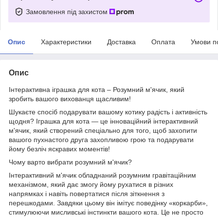
Замовлення під захистом
Опис
Характеристики
Доставка
Оплата
Умови п
Опис
Інтерактивна іграшка для кота – Розумний м'ячик, який
зробить вашого вихованця щасливим!
Шукаєте спосіб подарувати вашому котику радість і активність
щодня? Іграшка для кота — це інноваційний інтерактивний
м'ячик, який створений спеціально для того, щоб захопити
вашого пухнастого друга захопливою грою та подарувати
йому безліч яскравих моментів!
Чому варто вибрати розумний м'ячик?
Інтерактивний м'ячик обладнаний розумним гравітаційним
механізмом, який дає змогу йому рухатися в різних
напрямках і навіть повертатися після зіткнення з
перешкодами. Завдяки цьому він імітує поведінку «коркарби»,
стимулюючи мисливські інстинкти вашого кота. Це не просто