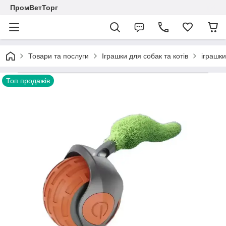
ПромВетТорг
Товари та послуги
Іграшки для собак та котів
іграшки
Топ продажів