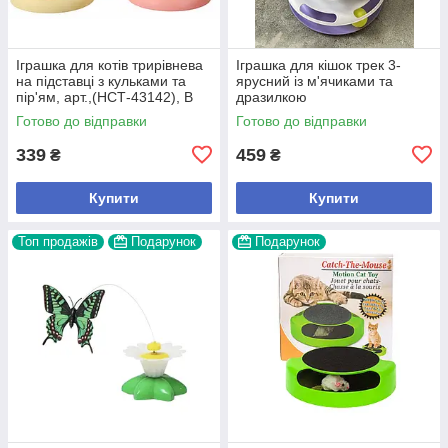
Іграшка для котів трирівнева
Іграшка для кішок трек 3-
на підставці з кульками та
ярусний із м'ячиками та
пір'ям, арт.,(НСТ-43142), В
дразилкою
наявності, Різнокольоровий
Готово до відправки
Готово до відправки
339
459
₴
₴
Купити
Купити
Топ продажів
Подарунок
Подарунок