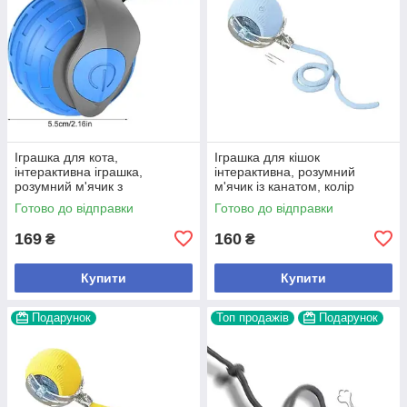
Іграшка для кота,
Іграшка для кішок
інтерактивна іграшка,
інтерактивна, розумний
розумний м'ячик з
м'ячик із канатом, колір
хвостиком,кольори(зелений,
блакитний
Готово до відправки
Готово до відправки
помаранчевий),арт.,(941979),
В наявності
169
160
₴
₴
Купити
Купити
Подарунок
Топ продажів
Подарунок