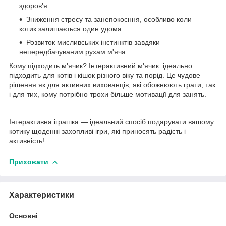
здоров'я.
Зниження стресу та занепокоєння, особливо коли
котик залишається один удома.
Розвиток мисливських інстинктів завдяки
непередбачуваним рухам м'яча.
Кому підходить м'ячик? Інтерактивний м'ячик ідеально
підходить для котів і кішок різного віку та порід. Це чудове
рішення як для активних вихованців, які обожнюють грати, так
і для тих, кому потрібно трохи більше мотивації для занять.
Інтерактивна іграшка — ідеальний спосіб подарувати вашому
котику щоденні захопливі ігри, які приносять радість і
активність!
Приховати
Характеристики
Основні