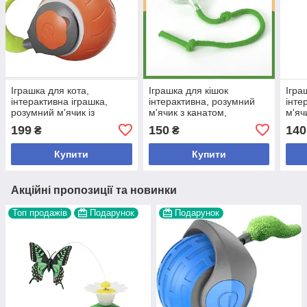
Іграшка для кота,
Іграшка для кішок
Ігра
інтерактивна іграшка,
інтерактивна, розумний
інте
розумний м'ячик із
м'ячик з канатом,
м'яч
хвостиком
зелений.червоний
сіри
199
150
140
₴
₴
Купити
Купити
Акційні пропозиції та новинки
Топ продажів
Подарунок
Подарунок