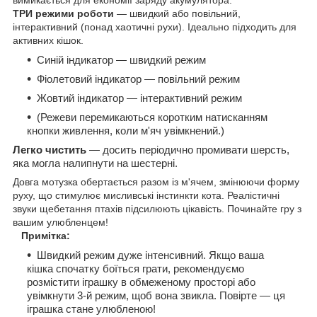
ТРИ режими роботи
— швидкий або повільний,
інтерактивний (понад хаотичні рухи). Ідеально підходить для
активних кішок.
Синій індикатор — швидкий режим
Фіолетовий індикатор — повільний режим
Жовтий індикатор — інтерактивний режим
(Режеви перемикаються коротким натисканням
кнопки живлення, коли м'яч увімкнений.)
Легко чистить
— досить періодично промивати шерсть,
яка могла налипнути на шестерні.
Довга мотузка обертається разом із м'ячем, змінюючи форму
руху, що стимулює мисливські інстинкти кота. Реалістичні
звуки щебетання птахів підсилюють цікавість. Починайте гру з
вашим улюбленцем!
Примітка:
Швидкий режим дуже інтенсивний. Якщо ваша
кішка спочатку боїться грати, рекомендуємо
розмістити іграшку в обмеженому просторі або
увімкнути 3-й режим, щоб вона звикла. Повірте — ця
іграшка стане улюбленою!