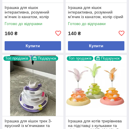
Іграшка для кішок
Іграшка для кішок
інтерактивна, розумний
інтерактивна, розумний
м'ячик із канатом, колір
м'ячик із канатом, колір сірий
жовтий
Готово до відправки
Готово до відправки
160
140
₴
₴
Купити
Купити
Топ продажів
Подарунок
Топ продажів
Подарунок
Іграшка для кішок трек 3-
Іграшка для котів трирівнева
ярусний із м'ячиками та
на підставці з кульками та