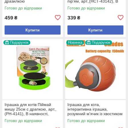
дразилкою
пір'ям, арт.,(НСТ-43142), В
наявності, Різнокольоровий
Готово до відправки
Готово до відправки
459
339
₴
₴
Купити
Купити
Подарунок
Новинка
Подарунок
Іграшка для котів Піймай
Іграшка для кота,
мишу 25см с драпкою, арт.,
інтерактивна іграшка,
(РН-4141), В наявності,
розумний м'ячик із хвостиком
Зелений
Готово до відправки
Готово до відправки