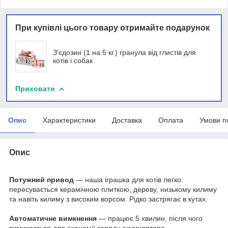
При купівлі цього товару отримайте подарунок
З'єдозин (1 на 5 кг.) гранула від глистів для
котів і собак
Приховати
Опис
Характеристики
Доставка
Оплата
Умови п
Опис
Потужний привод
— наша іграшка для котів легко
пересувається керамічною плиткою, дереву, низькому килиму
та навіть килиму з високим ворсом. Рідко застрягає в кутах.
Автоматичне вимкнення
— працює 5 хвилин, після чого
вимикається для економії заряду акумулятора.