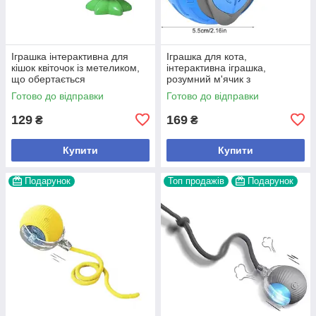
Іграшка інтерактивна для
Іграшка для кота,
кішок квіточок із метеликом,
інтерактивна іграшка,
що обертається
розумний м'ячик з
хвостиком,кольори(зелений,
Готово до відправки
Готово до відправки
помаранчевий),арт.,(941979),
В наявності
129
169
₴
₴
Купити
Купити
Подарунок
Топ продажів
Подарунок