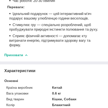
Час роботи: 20-30 хвилин
Переваги:
Ідеальний подарунок — цей інтерактивний м'яч
подарує вашому улюбленцю години веселощів.
Стимулює гру — спеціально розроблений, щоб
пробуджувати природні інстинкти полювання та руху.
Сприяє фізичній активності — допомагає кту
витрачати енергію, підтримувати здорову вагу та
форму.
Приховати
Характеристики
Основні
Країна виробник
Китай
Вага упаковки
0.6 кг
Вид тварин
Кішки, Собаки
Колір
Блакитний