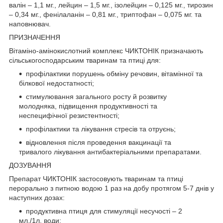
валін – 1,1 мг., лейцин – 1,5 мг., ізолейцин – 0,125 мг., тирозин
– 0,34 мг., фенілаланін – 0,81 мг., триптофан – 0,075 мг. та
наповнювач.
ПРИЗНАЧЕННЯ
Вітаміно-амінокислотний комплекс ЧИКТОНІК призначають
сільськогосподарським тваринам та птиці для:
профілактики порушень обміну речовин, вітамінної та
білкової недостатності;
стимулювання загального росту й розвитку
молодняка, підвищення продуктивності та
неспецифічної резистентності;
профілактики та лікування стресів та отруєнь;
відновлення після проведення вакцинації та
тривалого лікування антибактеріальними препаратами.
ДОЗУВАННЯ
Препарат ЧИКТОНІК застосовують тваринам та птиці
перорально з питною водою 1 раз на добу протягом 5-7 днів у
наступних дозах:
продуктивна птиця для стимуляції несучості – 2
мл./1л. води;