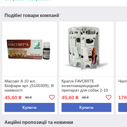
Подібні товари компанії
Міксовіт А 10 мл.,
Краплі FAVORITE
Чикт
Біофарм арт.,(5100309), В
інсектоакарицидний
наявності
препарат для собак 2-10
кг 0,8 мл, 1 пипетка, арт.,
45,60
45,60
179
₴
₴
48 ₴
48 ₴
(16744)
Купити
Купити
Акційні пропозиції та новинки