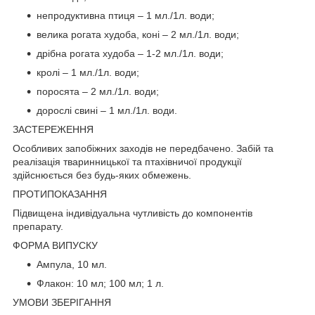
непродуктивна птиця – 1 мл./1л. води;
велика рогата худоба, коні – 2 мл./1л. води;
дрібна рогата худоба – 1-2 мл./1л. води;
кролі – 1 мл./1л. води;
поросята – 2 мл./1л. води;
дорослі свині – 1 мл./1л. води.
ЗАСТЕРЕЖЕННЯ
Особливих запобіжних заходів не передбачено. Забій та
реалізація тваринницької та птахівничої продукції
здійснюється без будь-яких обмежень.
ПРОТИПОКАЗАННЯ
Підвищена індивідуальна чутливість до компонентів
препарату.
ФОРМА ВИПУСКУ
Ампула, 10 мл.
Флакон: 10 мл; 100 мл; 1 л.
УМОВИ ЗБЕРІГАННЯ