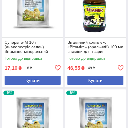
Супервіта-М 10 г
Вітамінний комплекс
(аналогнутріл селен)
«Вітамікс» (оральний) 100 мл
Вітамінно-мінеральний
вітаміни для тварин
комплекс, у формі
Готово до відправки
Готово до відправки
водорозчинного порошку, для
ін.
17,10
46,55
₴
₴
18 ₴
49 ₴
Купити
Купити
–5%
–5%