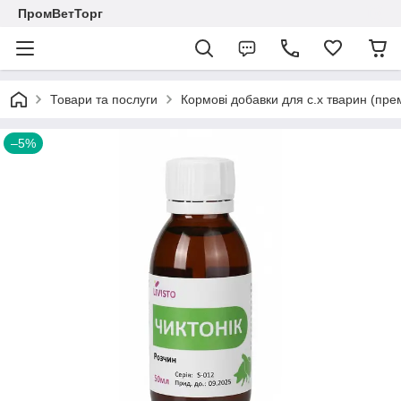
ПромВетТорг
Товари та послуги
Кормові добавки для с.х тварин (пре
–5%