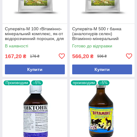
Супервіта-М 100 гВітамінно-
Супервіта-М 500 г банка
мінеральний комплекс, як-от
(аналогнурів селен)
водорозчинний порошок, для
Вітамінно-мінеральний
профілактики
комплекс, у формі
В наявності
Готово до відправки
водорозчинного
167,20
566,20
₴
₴
176 ₴
596 ₴
Купити
Купити
Производим
–5%
производим
–5%