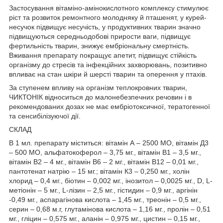
Застосування вітаміно-амінокислотного комплексу стимулює
ріст та розвиток ремонтного молодняку й пташенят, у курей-
несучок підвищує несучість, у продуктивних тварин значно
підвищуються середньодобові прирости ваги, підвищує
фертильність тварин, знижує ембріональну смертність.
Вживання препарату покращує апетит, підвищує стійкість
організму до стресів та інфекційних захворювань, позитивно
впливає на стан шкіри й шерсті тварин та оперення у птахів.
За ступенем впливу на організм теплокровних тварин,
ЧИКТОНІК відноситься до малонебезпечних речовин і в
рекомендованих дозах не має ембріотоксичної, тератогенної
та сенсибілізуючої дії.
СКЛАД
В 1 мл. препарату міститься: вітамін А – 2500 МО, вітамін Д3
– 500 МО, альфатокоферол – 3,75 мг., вітамін В1 – 3,5 мг.,
вітамін В2 – 4 мг., вітамін В6 – 2 мг., вітамін В12 – 0,01 мг.,
пантотенат натрію – 15 мг.; вітамін К3 – 0,250 мг., холін
хлорид – 0,4 мг., біотин – 0,002 мг., інозитол – 0,0025 мг., D, L-
метіонін – 5 мг., L-лізин – 2,5 мг., гістидин – 0,9 мг., аргінін
-0,49 мг., аспарагінова кислота – 1,45 мг., треонін – 0,5 мг.,
серин – 0,68 м.г, глутамінова кислота – 1,16 мг., пролін – 0,51
мг., гліцин – 0,575 мг., аланін – 0,975 мг., цистин – 0,15 мг.,