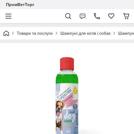
ПромВетТорг
Товари та послуги
Шампуні для котів і собак
Шампунь