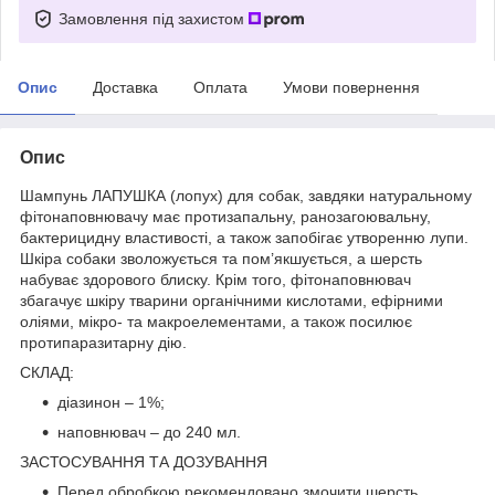
Замовлення під захистом
Опис
Доставка
Оплата
Умови повернення
Опис
Шампунь ЛАПУШКА (лопух) для собак, завдяки натуральному
фітонаповнювачу має протизапальну, ранозагоювальну,
бактерицидну властивості, а також запобігає утворенню лупи.
Шкіра собаки зволожується та пом’якшується, а шерсть
набуває здорового блиску. Крім того, фітонаповнювач
збагачує шкіру тварини органічними кислотами, ефірними
оліями, мікро- та макроелементами, а також посилює
протипаразитарну дію.
СКЛАД:
діазинон – 1%;
наповнювач – до 240 мл.
ЗАСТОСУВАННЯ ТА ДОЗУВАННЯ
Перед обробкою рекомендовано змочити шерсть