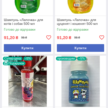
Шампунь «Лапочка» для
Шампунь «Лапочка» для
котів і собак 500 мл
цуценят і кошенят 500 мл
Готово до відправки
Готово до відправки
91,20
91,20
₴
₴
96 ₴
96 ₴
Купити
Купити
Супер-цена
–5%
производим
–5%
Подарунок