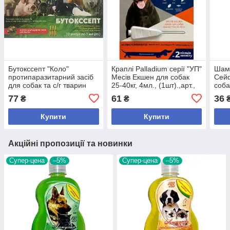
Бутокссепт "Коло"
Краплі Palladium серії "УП"
Шамп
протипаразитарний засіб
Месів Екшен для собак
Сейф
для собак та с/г тварин
25-40кг, 4мл., (1шт).,арт.,
соба
,1мл/10шт.,арт.,(26605), В
(205980), В наявності
мл.,
77
61
36
₴
₴
наявності
наяв
Купити
Купити
Акційні пропозиції та новинки
Супер-цена
–5%
Супер-цена
–5%