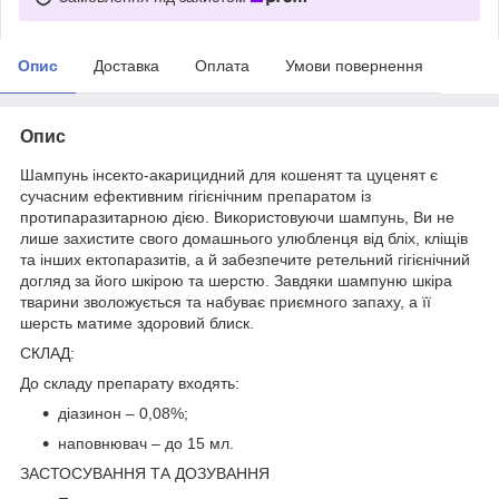
Опис
Доставка
Оплата
Умови повернення
Опис
Шампунь інсекто-акарицидний для кошенят та цуценят є
сучасним ефективним гігієнічним препаратом із
протипаразитарною дією. Використовуючи шампунь, Ви не
лише захистите свого домашнього улюбленця від бліх, кліщів
та інших ектопаразитів, а й забезпечите ретельний гігієнічний
догляд за його шкірою та шерстю. Завдяки шампуню шкіра
тварини зволожується та набуває приємного запаху, а її
шерсть матиме здоровий блиск.
СКЛАД:
До складу препарату входять:
діазинон – 0,08%;
наповнювач – до 15 мл.
ЗАСТОСУВАННЯ ТА ДОЗУВАННЯ