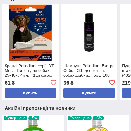
Краплі Palladium серії "УП"
Шампунь Palladium Екстра
Пудр
Месів Екшен для собак
Сейф "ЗЗ" для котів та
птах
25-40кг, 4мл., (1шт).,арт.,
собак дрібних порід 100
(482
(205980), В наявності
мл.,арт.,(205744), В
наяв
61
36
219
₴
₴
наявності
Купити
Купити
Акційні пропозиції та новинки
Супер-цена
–5%
Супер-цена
–5%