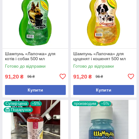
Шампунь «Лапочка» для
Шампунь «Лапочка» для
котів і собак 500 мл
цуценят і кошенят 500 мл
Готово до відправки
Готово до відправки
91,20
91,20
₴
₴
96 ₴
96 ₴
Купити
Купити
Супер-цена
–5%
производим
–5%
Подарунок