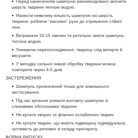
Перед нанесенням шампуню рекомендовано змочити
шерсть тварини теплою водою.
Нанести невелику кількість шампуню на шерсть
тварини, роблячи “масажні” рухи до отримання стійкої
піни.
Витримати 10-15 хвилин та ретельно змити шампунь
теплою водою.
Уникаючи переохолодження, тварину слід витерти й
висушити.
У випадку сильної інвазії обробку тварини можна
повторити через 4-5 днів.
ЗАСТЕРЕЖЕННЯ
Шампунь призначений тільки для зовнішнього
застосування.
Під час купання уникати контакту шампуню зі
слизовими оболонками тварини.
Не купати хворих та фізично ослаблених тварин.
Не купати тварин, що мають підвищену індивідуальну
чутливість до речовин зі складу препарату.
ФОРМА ВИПУСКУ