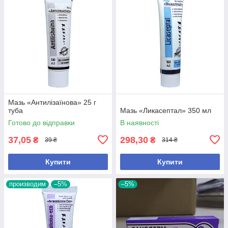
Мазь «Антилізаїнова» 25 г
туба
Мазь «Ликасептал» 350 мл
Готово до відправки
В наявності
37,05
298,30
₴
₴
39 ₴
314 ₴
Купити
Купити
производим
–5%
–5%