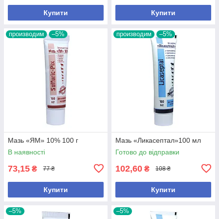
Купити
Купити
производим
–5%
производим
–5%
Мазь «ЯМ» 10% 100 г
Мазь «Ликасептал»100 мл
В наявності
Готово до відправки
73,15
102,60
₴
₴
77 ₴
108 ₴
Купити
Купити
–5%
–5%