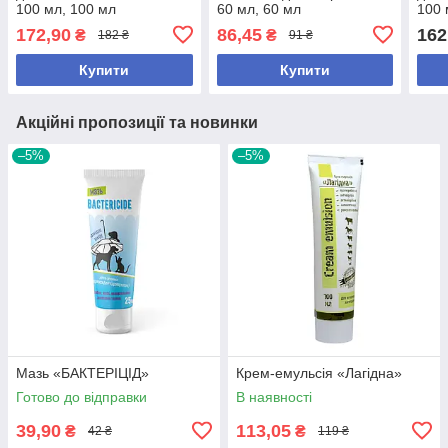
100 мл, 100 мл
60 мл, 60 мл
100 
мл
172,90
86,45
162
₴
₴
182 ₴
91 ₴
Купити
Купити
Акційні пропозиції та новинки
–5%
–5%
Мазь «БАКТЕРІЦІД»
Крем-емульсія «Лагідна»
Готово до відправки
В наявності
39,90
113,05
₴
₴
42 ₴
119 ₴