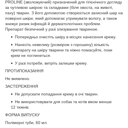
PROLINE (зволожуючий) призначений для гігієнічного догляду
за чутливою шкірою та складками (біля хвоста, на животі,
паху) тварин. З його допомогою створюється захисний шар на
поверхні шкіри, який допомагає утримувати вологу, а також
знижує ризик інфекцій й дерматологічних проблем.
Препарат безпечний у разі злизування твариною.
Попередньо очистіть шкіру в місцях нанесення крему.
Нанесіть невелику (розміром з горошину) кількість
препарату на шкіру тварини та ніжно помасуйте, поки
крем не поглинеться.
У разі потреби, витріть залишки крему.
ПРОТИПОКАЗАННЯ
Не виявлено.
ЗАСТЕРЕЖЕННЯ
Не допускати попадання крему в очі тварин.
Не використовувати для собак та котів віком менше
12 тижнів.
ФОРМА ВИПУСКУ
Полімерні туби, 60 мл.