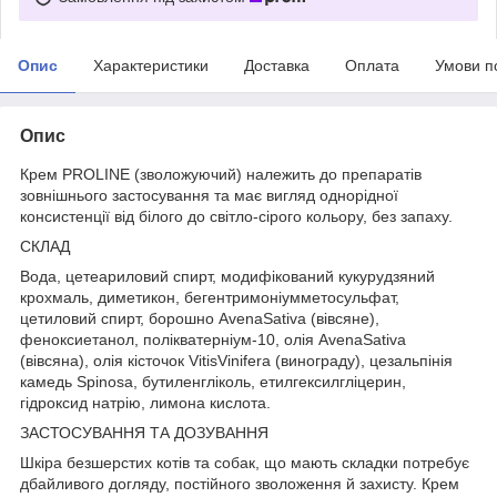
Опис
Характеристики
Доставка
Оплата
Умови п
Опис
Крем PROLINE (зволожуючий) належить до препаратів
зовнішнього застосування та має вигляд однорідної
консистенції від білого до світло-сірого кольору, без запаху.
СКЛАД
Вода, цетеариловий спирт, модифікований кукурудзяний
крохмаль, диметикон, бегентримоніумметосульфат,
цетиловий спирт, борошно AvenaSativa (вівсяне),
феноксиетанол, полікватерніум-10, олія AvenaSativa
(вівсяна), олія кісточок VitisVinifera (винограду), цезальпінія
камедь Spinosa, бутиленгліколь, етилгексилгліцерин,
гідроксид натрію, лимона кислота.
ЗАСТОСУВАННЯ ТА ДОЗУВАННЯ
Шкіра безшерстих котів та собак, що мають складки потребує
дбайливого догляду, постійного зволоження й захисту. Крем