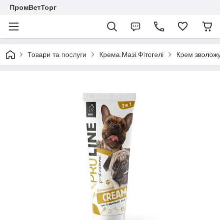
ПромВетТорг
Товари та послуги
Крема.Мазі.Фітогелі
Крем зволожу